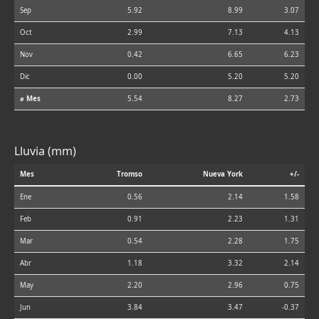
Sep
5.92
8.99
3.07
Oct
2.99
7.13
4.13
Nov
0.42
6.65
6.23
Dic
0.00
5.20
5.20
⌀ Mes
5.54
8.27
2.73
Lluvia (mm)
Mes
Tromso
Nueva York
+/-
Ene
0.56
2.14
1.58
Feb
0.91
2.23
1.31
Mar
0.54
2.28
1.75
Abr
1.18
3.32
2.14
May
2.20
2.96
0.75
Jun
3.84
3.47
-0.37