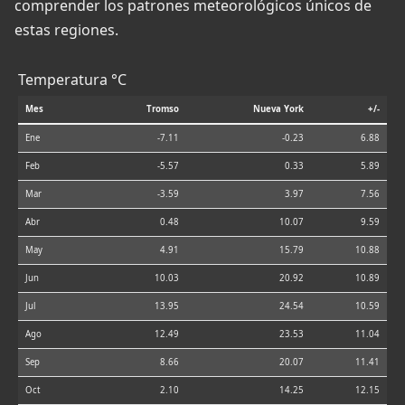
comprender los patrones meteorológicos únicos de
estas regiones.
Temperatura °C
Mes
Tromso
Nueva York
+/-
Ene
-7.11
-0.23
6.88
Feb
-5.57
0.33
5.89
Mar
-3.59
3.97
7.56
Abr
0.48
10.07
9.59
May
4.91
15.79
10.88
Jun
10.03
20.92
10.89
Jul
13.95
24.54
10.59
Ago
12.49
23.53
11.04
Sep
8.66
20.07
11.41
Oct
2.10
14.25
12.15