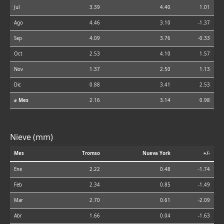
Jul
3.39
4.40
1.01
Ago
4.46
3.10
-1.37
Sep
4.09
3.76
-0.33
Oct
2.53
4.10
1.57
Nov
1.37
2.50
1.13
Dic
0.88
3.41
2.53
⌀ Mes
2.16
3.14
0.98
Nieve (mm)
Mes
Tromso
Nueva York
+/-
Ene
2.22
0.48
-1.74
Feb
2.34
0.85
-1.49
Mar
2.70
0.61
-2.09
Abr
1.66
0.04
-1.63