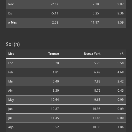
Nov
-2.67
7.20
9.87
Dic
-5.11
3.25
8.36
⌀ Mes
2.38
11.97
9.59
Sol (h)
Mes
Tromso
Nueva York
+/-
Ene
0.20
5.78
5.58
Feb
1.81
6.49
4.68
Mar
5.40
7.82
2.42
Abr
8.30
8.73
0.43
May
10.64
9.65
-0.99
Jun
10.87
10.96
0.09
Jul
11.45
11.45
-0.00
Ago
8.52
10.38
1.86