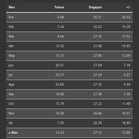
Mes
Tolosa
Singapur
+/-
Ene
5.68
26.21
20.53
Feb
7.24
26.52
19.28
Mar
9.64
27.16
17.52
Abr
12.55
27.48
14.93
May
15.72
27.80
12.09
Jun
20.51
27.69
7.18
Jul
23.27
27.54
4.27
Ago
23.00
27.35
4.34
Sep
19.88
27.38
7.49
Oct
15.74
27.22
11.48
Nov
10.09
26.66
16.57
Dic
7.50
26.39
18.89
⌀ Mes
14.23
27.12
12.88