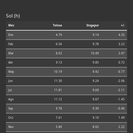
Sol (h)
Mes
Tolosa
Singapur
+/-
Ene
4.79
9.14
4.35
Feb
6.56
9.78
3.22
Mar
8.02
10.49
2.47
Abr
9.13
9.85
0.72
May
10.19
9.42
-0.77
Jun
11.30
9.24
-2.06
Jul
11.81
9.69
-2.11
Ago
11.12
9.67
-1.45
Sep
9.78
9.39
-0.40
Oct
7.61
9.10
1.49
Nov
5.80
8.02
2.22