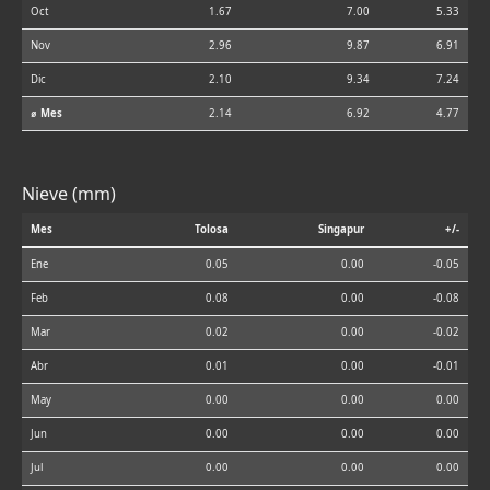
Oct
1.67
7.00
5.33
Nov
2.96
9.87
6.91
Dic
2.10
9.34
7.24
⌀ Mes
2.14
6.92
4.77
Nieve (mm)
Mes
Tolosa
Singapur
+/-
Ene
0.05
0.00
-0.05
Feb
0.08
0.00
-0.08
Mar
0.02
0.00
-0.02
Abr
0.01
0.00
-0.01
May
0.00
0.00
0.00
Jun
0.00
0.00
0.00
Jul
0.00
0.00
0.00