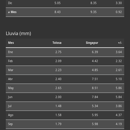
Dic
5.05
8.35
3.30
⌀ Mes
8.43
9.35
0.92
Lluvia (mm)
Mes
Tolosa
Singapur
+/-
Ene
2.75
6.39
3.64
Feb
2.09
4.42
2.32
Mar
2.23
4.85
2.61
Abr
2.40
7.51
5.10
May
2.65
8.51
5.86
Jun
2.00
7.84
5.84
Jul
1.48
5.34
3.86
Ago
1.58
5.95
4.37
Sep
1.79
5.98
4.19