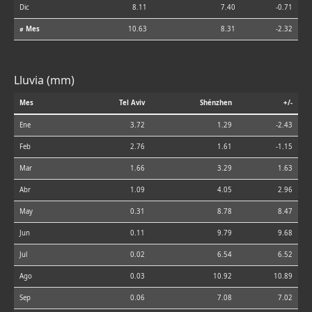
Dic
8.11
7.40
-0.71
⌀ Mes
10.63
8.31
-2.32
Lluvia (mm)
Mes
Tel Aviv
Shénzhen
+/-
Ene
3.72
1.29
-2.43
Feb
2.76
1.61
-1.15
Mar
1.66
3.29
1.63
Abr
1.09
4.05
2.96
May
0.31
8.78
8.47
Jun
0.11
9.79
9.68
Jul
0.02
6.54
6.52
Ago
0.03
10.92
10.89
Sep
0.06
7.08
7.02