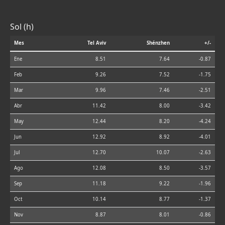
Sol (h)
Mes
Tel Aviv
Shénzhen
+/-
Ene
8.51
7.64
-0.87
Feb
9.26
7.52
-1.75
Mar
9.96
7.46
-2.51
Abr
11.42
8.00
-3.42
May
12.44
8.20
-4.24
Jun
12.92
8.92
-4.01
Jul
12.70
10.07
-2.63
Ago
12.08
8.50
-3.57
Sep
11.18
9.22
-1.96
Oct
10.14
8.77
-1.37
Nov
8.87
8.01
-0.86