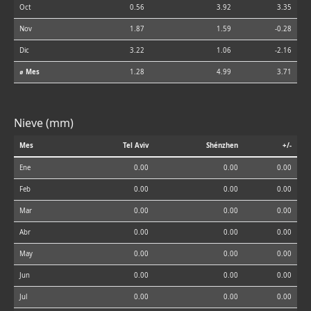
Oct
0.56
3.92
3.35
Nov
1.87
1.59
-0.28
Dic
3.22
1.06
-2.16
⌀ Mes
1.28
4.99
3.71
Nieve (mm)
Mes
Tel Aviv
Shénzhen
+/-
Ene
0.00
0.00
0.00
Feb
0.00
0.00
0.00
Mar
0.00
0.00
0.00
Abr
0.00
0.00
0.00
May
0.00
0.00
0.00
Jun
0.00
0.00
0.00
Jul
0.00
0.00
0.00