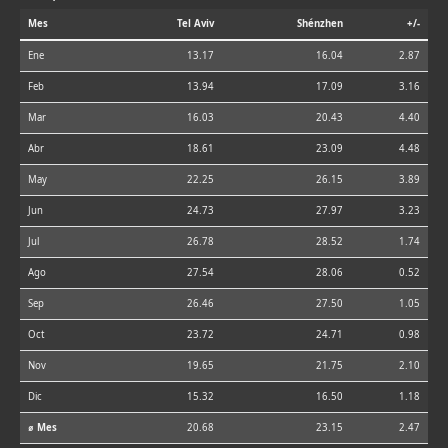
Mes
Tel Aviv
Shénzhen
+/-
Ene
13.17
16.04
2.87
Feb
13.94
17.09
3.16
Mar
16.03
20.43
4.40
Abr
18.61
23.09
4.48
May
22.25
26.15
3.89
Jun
24.73
27.97
3.23
Jul
26.78
28.52
1.74
Ago
27.54
28.06
0.52
Sep
26.46
27.50
1.05
Oct
23.72
24.71
0.98
Nov
19.65
21.75
2.10
Dic
15.32
16.50
1.18
⌀ Mes
20.68
23.15
2.47