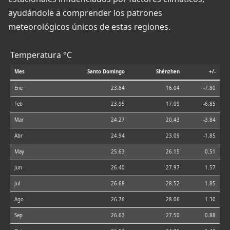
ayudándole a comprender los patrones
meteorológicos únicos de estas regiones.
Temperatura °C
Mes
Santo Domingo
Shénzhen
+/-
Ene
23.84
16.04
-7.80
Feb
23.95
17.09
-6.85
Mar
24.27
20.43
-3.84
Abr
24.94
23.09
-1.85
May
25.63
26.15
0.51
Jun
26.40
27.97
1.57
Jul
26.68
28.52
1.85
Ago
26.76
28.06
1.30
Sep
26.63
27.50
0.88