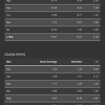
Ago
10.74
8.50
-2.24
Sep
10.30
9.22
-1.08
Oct
9.99
8.77
-1.22
Nov
9.70
8.01
-1.68
Dic
10.06
7.40
-2.66
⌀ Mes
10.61
8.31
-2.30
Lluvia (mm)
Mes
Santo Domingo
Shénzhen
+/-
Ene
1.26
1.29
0.03
Feb
1.49
1.61
0.12
Mar
1.77
3.29
1.52
Abr
3.00
4.05
1.05
May
3.87
8.78
4.91