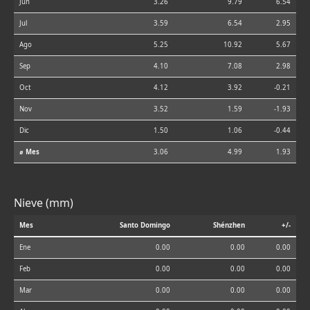
Jun
3.26
9.79
6.54
Jul
3.59
6.54
2.95
Ago
5.25
10.92
5.67
Sep
4.10
7.08
2.98
Oct
4.12
3.92
-0.21
Nov
3.52
1.59
-1.93
Dic
1.50
1.06
-0.44
⌀ Mes
3.06
4.99
1.93
Nieve (mm)
Mes
Santo Domingo
Shénzhen
+/-
Ene
0.00
0.00
0.00
Feb
0.00
0.00
0.00
Mar
0.00
0.00
0.00