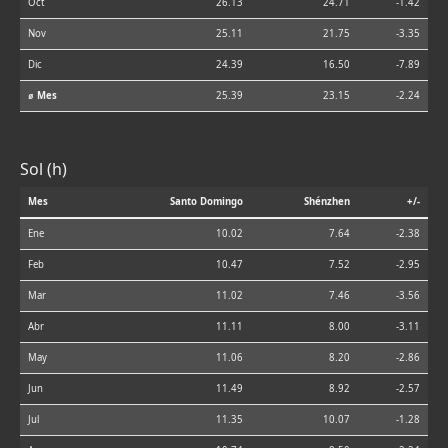
Oct
26.13
24.71
-1.42
Nov
25.11
21.75
-3.35
Dic
24.39
16.50
-7.89
⌀ Mes
25.39
23.15
-2.24
Sol (h)
Mes
Santo Domingo
Shénzhen
+/-
Ene
10.02
7.64
-2.38
Feb
10.47
7.52
-2.95
Mar
11.02
7.46
-3.56
Abr
11.11
8.00
-3.11
May
11.06
8.20
-2.86
Jun
11.49
8.92
-2.57
Jul
11.35
10.07
-1.28