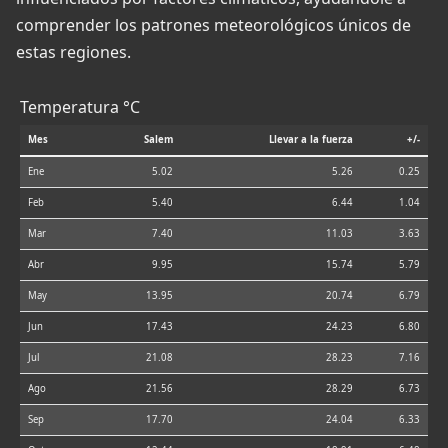
comprender los patrones meteorológicos únicos de
estas regiones.
Temperatura °C
Mes
Salem
Llevar a la fuerza
+/-
Ene
5.02
5.26
0.25
Feb
5.40
6.44
1.04
Mar
7.40
11.03
3.63
Abr
9.95
15.74
5.79
May
13.95
20.74
6.79
Jun
17.43
24.23
6.80
Jul
21.08
28.23
7.16
Ago
21.56
28.29
6.73
Sep
17.70
24.04
6.33