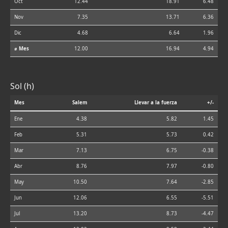
Oct
12.44
18.91
6.48
Nov
7.35
13.71
6.36
Dic
4.68
6.64
1.96
⌀ Mes
12.00
16.94
4.94
Sol (h)
Mes
Salem
Llevar a la fuerza
+/-
Ene
4.38
5.82
1.45
Feb
5.31
5.73
0.42
Mar
7.13
6.75
-0.38
Abr
8.76
7.97
-0.80
May
10.50
7.64
-2.85
Jun
12.06
6.55
-5.51
Jul
13.20
8.73
-4.47