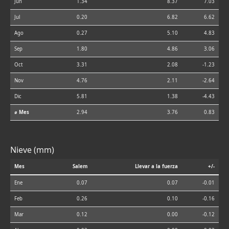
Jun
1.34
8.37
7.03
Jul
0.20
6.82
6.62
Ago
0.27
5.10
4.83
Sep
1.80
4.86
3.06
Oct
3.31
2.08
-1.23
Nov
4.76
2.11
-2.64
Dic
5.81
1.38
-4.43
⌀ Mes
2.94
3.76
0.83
Nieve (mm)
Mes
Salem
Llevar a la fuerza
+/-
Ene
0.07
0.07
-0.01
Feb
0.26
0.10
-0.16
Mar
0.12
0.00
-0.12