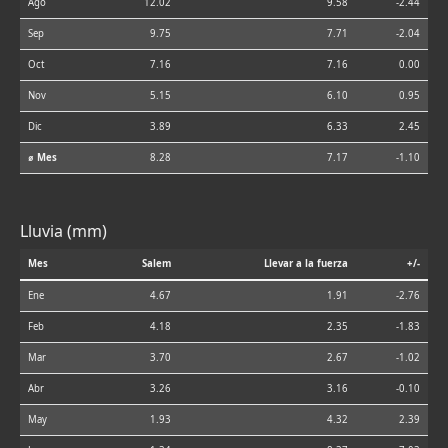
Ago
12.02
9.58
-2.44
Sep
9.75
7.71
-2.04
Oct
7.16
7.16
0.00
Nov
5.15
6.10
0.95
Dic
3.89
6.33
2.45
⌀ Mes
8.28
7.17
-1.10
Lluvia (mm)
Mes
Salem
Llevar a la fuerza
+/-
Ene
4.67
1.91
-2.76
Feb
4.18
2.35
-1.83
Mar
3.70
2.67
-1.02
Abr
3.26
3.16
-0.10
May
1.93
4.32
2.39