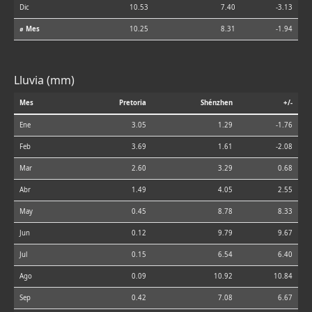
Dic
10.53
7.40
-3.13
⌀ Mes
10.25
8.31
-1.94
Lluvia (mm)
Mes
Pretoria
Shénzhen
+/-
Ene
3.05
1.29
-1.76
Feb
3.69
1.61
-2.08
Mar
2.60
3.29
0.68
Abr
1.49
4.05
2.55
May
0.45
8.78
8.33
Jun
0.12
9.79
9.67
Jul
0.15
6.54
6.40
Ago
0.09
10.92
10.84
Sep
0.42
7.08
6.67