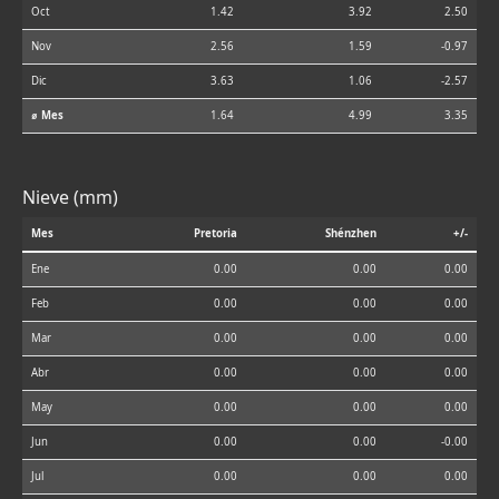
Oct
1.42
3.92
2.50
Nov
2.56
1.59
-0.97
Dic
3.63
1.06
-2.57
⌀ Mes
1.64
4.99
3.35
Nieve (mm)
Mes
Pretoria
Shénzhen
+/-
Ene
0.00
0.00
0.00
Feb
0.00
0.00
0.00
Mar
0.00
0.00
0.00
Abr
0.00
0.00
0.00
May
0.00
0.00
0.00
Jun
0.00
0.00
-0.00
Jul
0.00
0.00
0.00