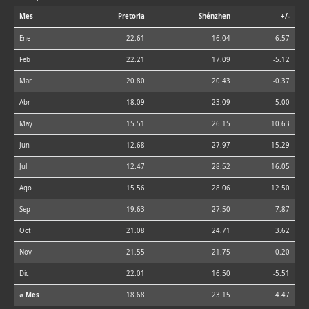
Mes
Pretoria
Shénzhen
+/-
Ene
22.61
16.04
-6.57
Feb
22.21
17.09
-5.12
Mar
20.80
20.43
-0.37
Abr
18.09
23.09
5.00
May
15.51
26.15
10.63
Jun
12.68
27.97
15.29
Jul
12.47
28.52
16.05
Ago
15.56
28.06
12.50
Sep
19.63
27.50
7.87
Oct
21.08
24.71
3.62
Nov
21.55
21.75
0.20
Dic
22.01
16.50
-5.51
⌀ Mes
18.68
23.15
4.47