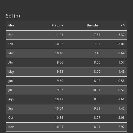
Sol (h)
Mes
Pretoria
Shénzhen
+/-
Ene
11.01
7.64
-3.37
Feb
10.52
7.52
-3.00
Mar
10.10
7.46
-2.64
Abr
9.56
8.00
-1.57
May
9.63
8.20
-1.43
Jun
9.50
8.92
-0.58
Jul
9.57
10.07
0.50
Ago
10.11
8.50
-1.61
Sep
10.64
9.22
-1.42
Oct
10.85
8.77
-2.08
Nov
10.94
8.01
-2.92