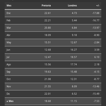
Mes
Pretoria
Londres
+/-
Ene
22.61
4.73
-17.88
Feb
22.21
5.44
-16.77
Mar
20.80
6.84
-13.97
Abr
18.09
9.18
-8.90
May
15.51
12.67
-2.84
Jun
12.68
16.27
3.59
Jul
12.47
18.57
6.10
Ago
15.56
17.74
2.18
Sep
19.63
15.48
-4.15
Oct
21.08
12.31
-8.77
Nov
21.55
8.09
-13.46
Dic
22.01
6.52
-15.49
⌀ Mes
18.68
11.15
-7.53