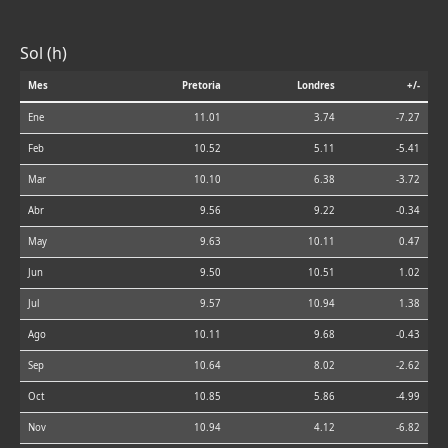
Sol (h)
Mes
Pretoria
Londres
+/-
Ene
11.01
3.74
-7.27
Feb
10.52
5.11
-5.41
Mar
10.10
6.38
-3.72
Abr
9.56
9.22
-0.34
May
9.63
10.11
0.47
Jun
9.50
10.51
1.02
Jul
9.57
10.94
1.38
Ago
10.11
9.68
-0.43
Sep
10.64
8.02
-2.62
Oct
10.85
5.86
-4.99
Nov
10.94
4.12
-6.82