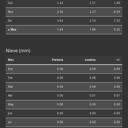
Oct
1.42
2.51
1.09
Nov
2.56
2.27
-0.29
Dic
3.63
2.10
-1.52
⌀ Mes
1.64
1.89
0.25
Nieve (mm)
Mes
Pretoria
Londres
+/-
Ene
0.00
0.09
0.09
Feb
0.00
0.08
0.08
Mar
0.00
0.08
0.08
Abr
0.00
0.01
0.01
May
0.00
0.00
0.00
Jun
0.00
0.00
-0.00
Jul
0.00
0.00
0.00