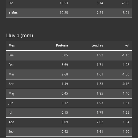
Dic
10.53
3.14
-7.38
⌀ Mes
10.25
7.24
-3.01
Lluvia (mm)
Mes
Pretoria
Londres
+/-
Ene
3.05
1.92
-1.13
Feb
3.69
1.71
-1.98
Mar
2.60
1.61
-1.00
Abr
1.49
1.33
-0.16
May
0.45
1.85
1.40
Jun
0.12
1.93
1.81
Jul
0.15
1.79
1.65
Ago
0.09
2.02
1.94
Sep
0.42
1.61
1.20