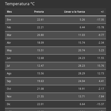
Temperatura °C
Mes
Pretoria
Llevar a la fuerza
+/-
Ene
22.61
5.26
-17.35
Feb
22.21
6.44
-15.78
Mar
20.80
11.03
-9.77
Abr
18.09
15.74
-2.34
May
15.51
20.74
5.23
Jun
12.68
24.23
11.55
Jul
12.47
28.23
15.76
Ago
15.56
28.29
12.73
Sep
19.63
24.04
4.41
Oct
21.08
18.91
-2.17
Nov
21.55
13.71
-7.84
Dic
22.01
6.64
-15.37