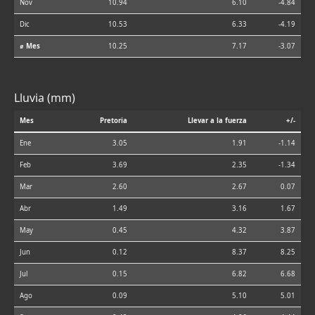
Nov
10.94
6.10
-4.84
Dic
10.53
6.33
-4.19
⌀ Mes
10.25
7.17
-3.07
Lluvia (mm)
Mes
Pretoria
Llevar a la fuerza
+/-
Ene
3.05
1.91
-1.14
Feb
3.69
2.35
-1.34
Mar
2.60
2.67
0.07
Abr
1.49
3.16
1.67
May
0.45
4.32
3.87
Jun
0.12
8.37
8.25
Jul
0.15
6.82
6.68
Ago
0.09
5.10
5.01