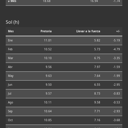
⌀ Mes
18.68
16.94
-1.74
Sol (h)
Mes
Pretoria
Llevar a la fuerza
+/-
Ene
11.01
5.82
-5.19
Feb
10.52
5.73
-4.79
Mar
10.10
6.75
-3.35
Abr
9.56
7.97
-1.59
May
9.63
7.64
-1.99
Jun
9.50
6.55
-2.95
Jul
9.57
8.73
-0.83
Ago
10.11
9.58
-0.53
Sep
10.64
7.71
-2.93
Oct
10.85
7.16
-3.68