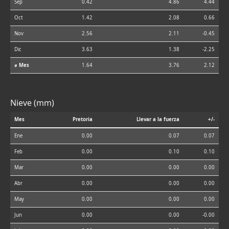
Sep
0.42
4.86
4.44
Oct
1.42
2.08
0.66
Nov
2.56
2.11
-0.45
Dic
3.63
1.38
-2.25
⌀ Mes
1.64
3.76
2.12
Nieve (mm)
Mes
Pretoria
Llevar a la fuerza
+/-
Ene
0.00
0.07
0.07
Feb
0.00
0.10
0.10
Mar
0.00
0.00
0.00
Abr
0.00
0.00
0.00
May
0.00
0.00
0.00
Jun
0.00
0.00
-0.00