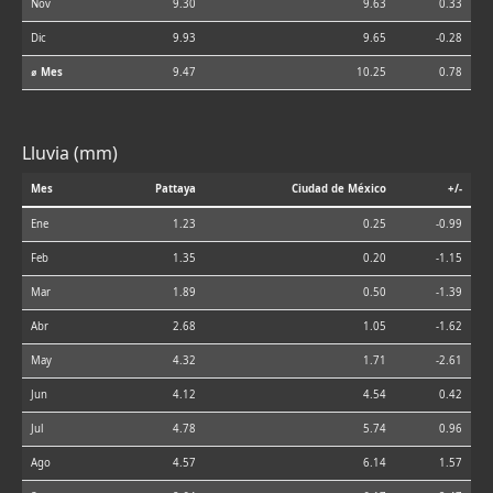
Nov
9.30
9.63
0.33
Dic
9.93
9.65
-0.28
⌀ Mes
9.47
10.25
0.78
Lluvia (mm)
Mes
Pattaya
Ciudad de México
+/-
Ene
1.23
0.25
-0.99
Feb
1.35
0.20
-1.15
Mar
1.89
0.50
-1.39
Abr
2.68
1.05
-1.62
May
4.32
1.71
-2.61
Jun
4.12
4.54
0.42
Jul
4.78
5.74
0.96
Ago
4.57
6.14
1.57