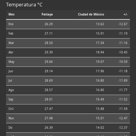
Temperatura °C
Mes
Pattaya
Ciudad de México
+/-
Ene
26.29
13.62
-12.67
Feb
27.11
15.91
-11.19
Mar
28.50
17.34
-11.16
Abr
29.39
18.94
-10.45
May
29.66
19.07
-10.59
Jun
29.14
17.96
-11.18
Jul
28.69
16.80
-11.89
Ago
28.57
16.80
-11.77
Sep
28.01
16.49
-11.52
Oct
27.47
15.88
-11.59
Nov
27.48
15.01
-12.47
Dic
26.39
14.02
-12.37