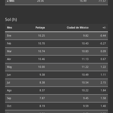
⌀ Mes
28.06
16.49
-11.57
Sol (h)
Mes
Pattaya
Ciudad de México
+/-
Ene
10.25
9.82
-0.44
Feb
10.70
10.43
-0.27
Mar
10.74
10.83
0.09
Abr
10.46
11.13
0.67
May
10.00
11.22
1.22
Jun
9.38
10.49
1.11
Jul
8.38
10.54
2.15
Ago
8.37
10.22
1.84
Sep
7.87
9.45
1.58
Oct
8.19
9.59
1.40