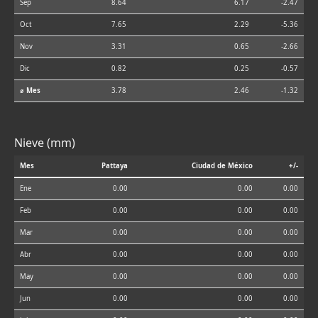
Sep
8.64
6.17
-2.47
Oct
7.65
2.29
-5.36
Nov
3.31
0.65
-2.66
Dic
0.82
0.25
-0.57
⌀ Mes
3.78
2.46
-1.32
Nieve (mm)
Mes
Pattaya
Ciudad de México
+/-
Ene
0.00
0.00
0.00
Feb
0.00
0.00
0.00
Mar
0.00
0.00
0.00
Abr
0.00
0.00
0.00
May
0.00
0.00
0.00
Jun
0.00
0.00
0.00