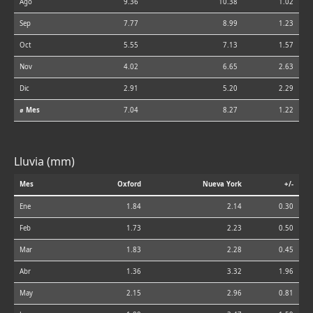
Ago
9.36
10.38
1.02
Sep
7.77
8.99
1.23
Oct
5.55
7.13
1.57
Nov
4.02
6.65
2.63
Dic
2.91
5.20
2.29
⌀ Mes
7.04
8.27
1.22
Lluvia (mm)
Mes
Oxford
Nueva York
+/-
Ene
1.84
2.14
0.30
Feb
1.73
2.23
0.50
Mar
1.83
2.28
0.45
Abr
1.36
3.32
1.96
May
2.15
2.96
0.81