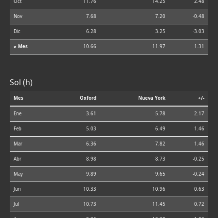
Oct
11.76
14.25
2.48
Nov
7.68
7.20
-0.48
Dic
6.28
3.25
-3.03
⌀ Mes
10.66
11.97
1.31
Sol (h)
Mes
Oxford
Nueva York
+/-
Ene
3.61
5.78
2.17
Feb
5.03
6.49
1.46
Mar
6.36
7.82
1.46
Abr
8.98
8.73
-0.25
May
9.89
9.65
-0.24
Jun
10.33
10.96
0.63
Jul
10.73
11.45
0.72