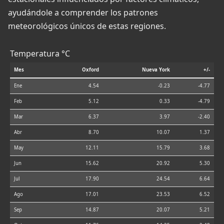
ayudándole a comprender los patrones
meteorológicos únicos de estas regiones.
Temperatura °C
Mes
Oxford
Nueva York
+/-
Ene
4.54
-0.23
-4.77
Feb
5.12
0.33
-4.79
Mar
6.37
3.97
-2.40
Abr
8.70
10.07
1.37
May
12.11
15.79
3.68
Jun
15.62
20.92
5.30
Jul
17.90
24.54
6.64
Ago
17.01
23.53
6.52
Sep
14.87
20.07
5.21