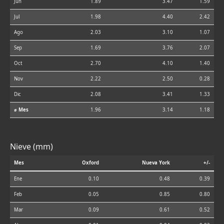
Jun
1.89
3.47
1.59
Jul
1.98
4.40
2.42
Ago
2.03
3.10
1.07
Sep
1.69
3.76
2.07
Oct
2.70
4.10
1.40
Nov
2.22
2.50
0.28
Dic
2.08
3.41
1.33
⌀ Mes
1.96
3.14
1.18
Nieve (mm)
Mes
Oxford
Nueva York
+/-
Ene
0.10
0.48
0.39
Feb
0.05
0.85
0.80
Mar
0.09
0.61
0.52