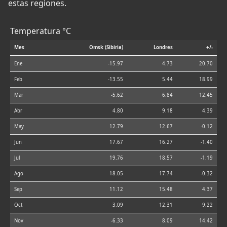
estas regiones.
Temperatura °C
Mes
Omsk (Sibiria)
Londres
+/-
Ene
-15.97
4.73
20.70
Feb
-13.55
5.44
18.99
Mar
-5.62
6.84
12.45
Abr
4.80
9.18
4.39
May
12.79
12.67
-0.12
Jun
17.67
16.27
-1.40
Jul
19.76
18.57
-1.19
Ago
18.05
17.74
-0.32
Sep
11.12
15.48
4.37
Oct
3.09
12.31
9.22
Nov
-6.33
8.09
14.42