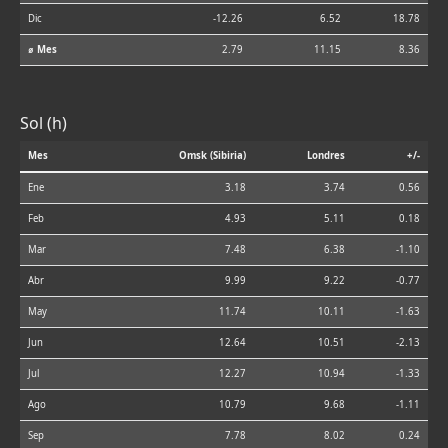
Dic
-12.26
6.52
18.78
⌀ Mes
2.79
11.15
8.36
Sol (h)
Mes
Omsk (Sibiria)
Londres
+/-
Ene
3.18
3.74
0.56
Feb
4.93
5.11
0.18
Mar
7.48
6.38
-1.10
Abr
9.99
9.22
-0.77
May
11.74
10.11
-1.63
Jun
12.64
10.51
-2.13
Jul
12.27
10.94
-1.33
Ago
10.79
9.68
-1.11
Sep
7.78
8.02
0.24