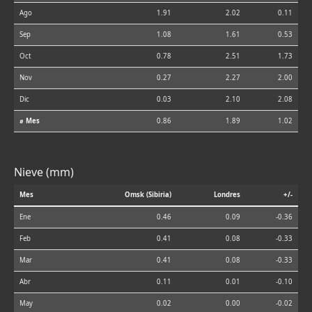
Ago
1.91
2.02
0.11
Sep
1.08
1.61
0.53
Oct
0.78
2.51
1.73
Nov
0.27
2.27
2.00
Dic
0.03
2.10
2.08
⌀ Mes
0.86
1.89
1.02
Nieve (mm)
Mes
Omsk (Sibiria)
Londres
+/-
Ene
0.46
0.09
-0.36
Feb
0.41
0.08
-0.33
Mar
0.41
0.08
-0.33
Abr
0.11
0.01
-0.10
May
0.02
0.00
-0.02