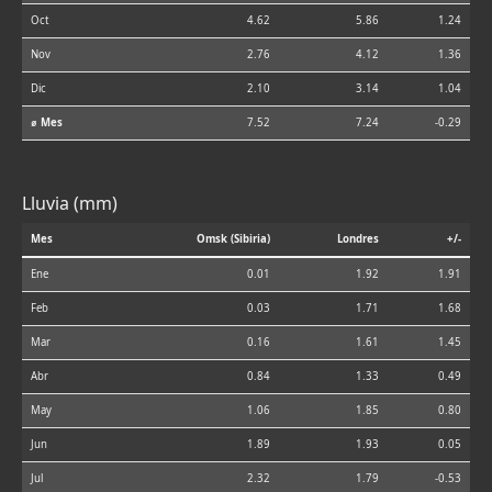
Oct
4.62
5.86
1.24
Nov
2.76
4.12
1.36
Dic
2.10
3.14
1.04
⌀ Mes
7.52
7.24
-0.29
Lluvia (mm)
Mes
Omsk (Sibiria)
Londres
+/-
Ene
0.01
1.92
1.91
Feb
0.03
1.71
1.68
Mar
0.16
1.61
1.45
Abr
0.84
1.33
0.49
May
1.06
1.85
0.80
Jun
1.89
1.93
0.05
Jul
2.32
1.79
-0.53