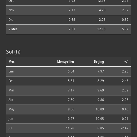
Oct
9.98
12.95
2.97
Nov
2.17
4.20
2.02
Dic
-2.65
-2.26
0.39
⌀ Mes
7.51
12.88
5.37
Sol (h)
Mes
Montpellier
Beijing
+/-
Ene
5.04
7.97
2.93
Feb
5.84
8.29
2.45
Mar
7.17
9.69
2.52
Abr
7.80
9.86
2.06
May
9.66
10.09
0.43
Jun
10.27
10.05
-0.21
Jul
11.28
8.85
-2.42