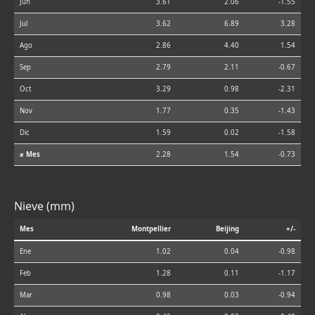
Jun
3.61
2.06
-1.55
Jul
3.62
6.89
3.28
Ago
2.86
4.40
1.54
Sep
2.79
2.11
-0.67
Oct
3.29
0.98
-2.31
Nov
1.77
0.35
-1.43
Dic
1.59
0.02
-1.58
⌀ Mes
2.28
1.54
-0.73
Nieve (mm)
Mes
Montpellier
Beijing
+/-
Ene
1.02
0.04
-0.98
Feb
1.28
0.11
-1.17
Mar
0.98
0.03
-0.94