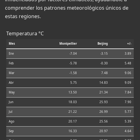
comprender los patrones meteorológicos únicos de
estas regiones.
Temperatura °C
Mes
Montpellier
Beijing
+/-
Ene
-7.04
-3.15
3.89
Feb
-5.78
-0.30
5.48
Mar
-1.58
7.48
9.06
Abr
5.75
14.83
9.09
May
13.50
21.34
7.84
Jun
18.03
25.93
7.90
Jul
21.22
26.99
5.77
Ago
20.17
25.56
5.39
Sep
16.33
20.97
4.64