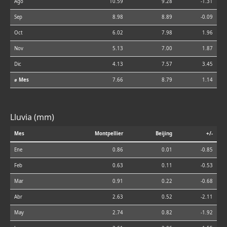
Ago
10.59
9.28
-1.31
Sep
8.98
8.89
-0.09
Oct
6.02
7.98
1.96
Nov
5.13
7.00
1.87
Dic
4.13
7.57
3.45
⌀ Mes
7.66
8.79
1.14
Lluvia (mm)
Mes
Montpellier
Beijing
+/-
Ene
0.86
0.01
-0.85
Feb
0.63
0.11
-0.53
Mar
0.91
0.22
-0.68
Abr
2.63
0.52
-2.11
May
2.74
0.82
-1.92