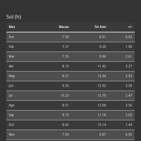
Sol (h)
Mes
Macao
Tel Aviv
+/-
Ene
7.59
8.51
0.92
Feb
7.37
9.26
1.90
Mar
7.35
9.96
2.61
Abr
8.15
11.42
3.27
May
8.51
12.44
3.93
Jun
9.33
12.92
3.59
Jul
10.23
12.70
2.47
Ago
8.51
12.08
3.56
Sep
9.15
11.18
2.02
Oct
8.65
10.14
1.49
Nov
7.93
8.87
0.95