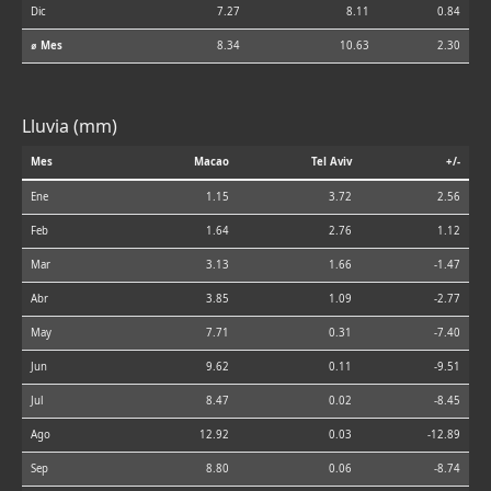
Dic
7.27
8.11
0.84
⌀ Mes
8.34
10.63
2.30
Lluvia (mm)
Mes
Macao
Tel Aviv
+/-
Ene
1.15
3.72
2.56
Feb
1.64
2.76
1.12
Mar
3.13
1.66
-1.47
Abr
3.85
1.09
-2.77
May
7.71
0.31
-7.40
Jun
9.62
0.11
-9.51
Jul
8.47
0.02
-8.45
Ago
12.92
0.03
-12.89
Sep
8.80
0.06
-8.74