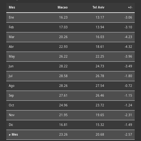
Mes
Macao
Tel Aviv
+/-
Ene
16.23
13.17
-3.06
Feb
17.03
13.94
-3.10
Mar
20.26
16.03
-4.23
Abr
22.93
18.61
-4.32
May
26.22
22.25
-3.96
Jun
28.22
24.73
-3.49
Jul
28.58
26.78
-1.80
Ago
28.26
27.54
-0.72
Sep
27.61
26.46
-1.15
Oct
24.96
23.72
-1.24
Nov
21.95
19.65
-2.31
Dic
16.81
15.32
-1.49
⌀ Mes
23.26
20.68
-2.57