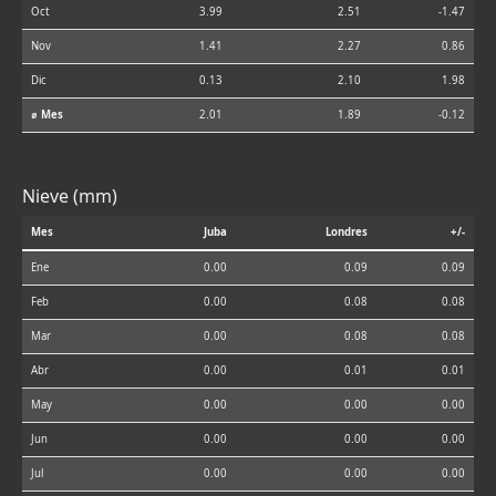
Oct
3.99
2.51
-1.47
Nov
1.41
2.27
0.86
Dic
0.13
2.10
1.98
⌀ Mes
2.01
1.89
-0.12
Nieve (mm)
Mes
Juba
Londres
+/-
Ene
0.00
0.09
0.09
Feb
0.00
0.08
0.08
Mar
0.00
0.08
0.08
Abr
0.00
0.01
0.01
May
0.00
0.00
0.00
Jun
0.00
0.00
0.00
Jul
0.00
0.00
0.00