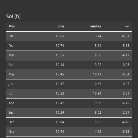
Sol (h)
Mes
Juba
Londres
+/-
Ene
10.65
3.74
-6.91
Feb
10.74
5.11
-5.63
Mar
10.55
6.38
-4.17
Abr
10.18
9.22
-0.95
May
10.45
10.11
-0.34
Jun
10.47
10.51
0.05
Jul
10.33
10.94
0.61
Ago
10.47
9.68
-0.79
Sep
10.59
8.02
-2.57
Oct
10.04
5.86
-4.18
Nov
10.44
4.12
-6.33