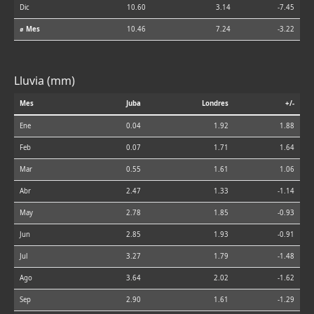
Dic
10.60
3.14
-7.45
⌀ Mes
10.46
7.24
-3.22
Lluvia (mm)
Mes
Juba
Londres
+/-
Ene
0.04
1.92
1.88
Feb
0.07
1.71
1.64
Mar
0.55
1.61
1.06
Abr
2.47
1.33
-1.14
May
2.78
1.85
-0.93
Jun
2.85
1.93
-0.91
Jul
3.27
1.79
-1.48
Ago
3.64
2.02
-1.62
Sep
2.90
1.61
-1.29