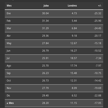
Mes
Juba
Londres
+/-
Ene
30.04
4.73
-25.32
Feb
31.34
5.44
-25.90
Mar
31.29
6.84
-24.45
Abr
29.36
9.18
-20.17
May
27.84
12.67
-15.18
Jun
26.79
16.27
-10.52
Jul
25.91
18.57
-7.34
Ago
25.70
17.74
-7.97
Sep
26.23
15.48
-10.75
Oct
26.73
12.31
-14.42
Nov
27.79
8.09
-19.69
Dic
29.40
6.52
-22.88
⌀ Mes
28.20
11.15
-17.05