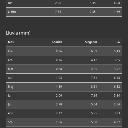
Dic
2.26
8.35
6.08
⌀ Mes
7.65
9.35
1.69
Lluvia (mm)
Mes
Gdańsk
Singapur
+/-
Ene
0.96
6.39
5.43
Feb
0.76
4.42
3.65
Mar
0.88
4.85
3.97
Abr
1.03
7.51
6.48
May
1.69
8.51
6.82
Jun
2.00
7.84
5.84
Jul
2.70
5.34
2.64
Ago
2.12
5.95
3.83
Sep
1.66
5.98
4.32