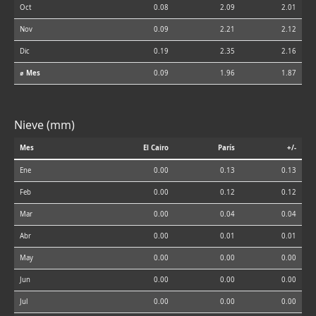
Oct
0.08
2.09
2.01
Nov
0.09
2.21
2.12
Dic
0.19
2.35
2.16
⌀ Mes
0.09
1.96
1.87
Nieve (mm)
Mes
El Cairo
París
+/-
Ene
0.00
0.13
0.13
Feb
0.00
0.12
0.12
Mar
0.00
0.04
0.04
Abr
0.00
0.01
0.01
May
0.00
0.00
0.00
Jun
0.00
0.00
0.00
Jul
0.00
0.00
0.00