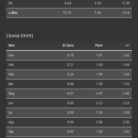
Dic
8.64
3.34
-5.30
⌀ Mes
10.73
7.59
-3.14
Lluvia (mm)
Mes
El Cairo
París
+/-
Ene
0.19
1.81
1.62
Feb
0.21
1.65
1.44
Mar
0.24
1.90
1.66
Abr
0.06
1.56
1.50
May
0.01
2.47
2.46
Jun
0.00
2.23
2.23
Jul
0.00
1.59
1.58
Ago
0.00
2.06
2.06
Sep
0.00
1.65
1.65