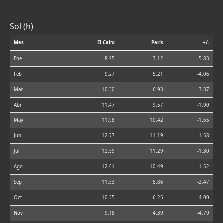
Sol (h)
Mes
El Cairo
París
+/-
Ene
8.95
3.12
-5.83
Feb
9.27
5.21
-4.06
Mar
10.30
6.93
-3.37
Abr
11.47
9.57
-1.90
May
11.98
10.42
-1.55
Jun
12.77
11.19
-1.58
Jul
12.59
11.29
-1.30
Ago
12.01
10.49
-1.52
Sep
11.33
8.86
-2.47
Oct
10.25
6.25
-4.00
Nov
9.18
4.39
-4.79