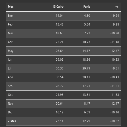
Mes
El Cairo
París
+/-
Ene
14.04
4.80
-9.24
Feb
15.42
5.54
-9.88
Mar
18.63
7.73
-10.90
Abr
22.21
10.73
-11.48
May
26.64
14.17
-12.47
Jun
29.09
18.56
-10.53
Jul
30.30
20.79
-9.51
Ago
30.54
20.11
-10.43
Sep
28.72
17.21
-11.51
Oct
24.93
13.31
-11.63
Nov
20.64
8.47
-12.17
Dic
16.19
6.09
-10.10
⌀ Mes
23.11
12.29
-10.82