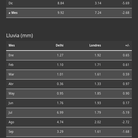
Dic
8.84
3.14
-5.69
⌀ Mes
9.92
7.24
-2.68
Lluvia (mm)
Mes
Delhi
Londres
+/-
Ene
1.27
1.92
0.65
Feb
1.10
1.71
0.61
Mar
1.01
1.61
0.59
Abr
0.36
1.33
0.97
May
0.95
1.85
0.90
Jun
1.76
1.93
0.17
Jul
6.99
1.79
-5.19
Ago
4.74
2.02
-2.72
Sep
3.29
1.61
-1.68