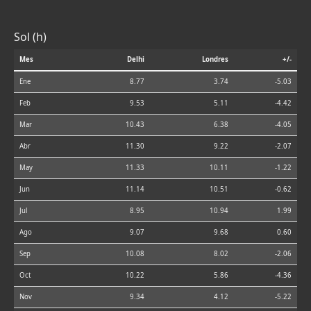
Sol (h)
Mes
Delhi
Londres
+/-
Ene
8.77
3.74
-5.03
Feb
9.53
5.11
-4.42
Mar
10.43
6.38
-4.05
Abr
11.30
9.22
-2.07
May
11.33
10.11
-1.22
Jun
11.14
10.51
-0.62
Jul
8.95
10.94
1.99
Ago
9.07
9.68
0.60
Sep
10.08
8.02
-2.06
Oct
10.22
5.86
-4.36
Nov
9.34
4.12
-5.22