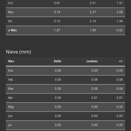
Oct
0.61
2.51
1.91
Nov
0.19
2.27
2.08
Dic
0.16
2.10
1.94
⌀ Mes
1.87
1.89
0.02
Nieve (mm)
Mes
Delhi
Londres
+/-
Ene
0.00
0.09
0.09
Feb
0.00
0.08
0.08
Mar
0.00
0.08
0.08
Abr
0.00
0.01
0.01
May
0.00
0.00
0.00
Jun
0.00
0.00
0.00
Jul
0.00
0.00
0.00