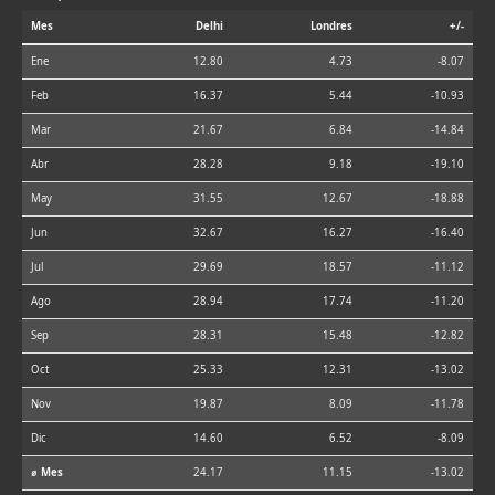
Mes
Delhi
Londres
+/-
Ene
12.80
4.73
-8.07
Feb
16.37
5.44
-10.93
Mar
21.67
6.84
-14.84
Abr
28.28
9.18
-19.10
May
31.55
12.67
-18.88
Jun
32.67
16.27
-16.40
Jul
29.69
18.57
-11.12
Ago
28.94
17.74
-11.20
Sep
28.31
15.48
-12.82
Oct
25.33
12.31
-13.02
Nov
19.87
8.09
-11.78
Dic
14.60
6.52
-8.09
⌀ Mes
24.17
11.15
-13.02