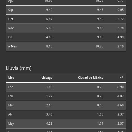
Ago
10.99
10.22
-0.77
Sep
9.40
9.45
0.05
Oct
6.87
9.59
2.72
Nov
5.85
9.63
3.78
Dic
4.66
9.65
4.99
⌀ Mes
8.15
10.25
2.10
Lluvia (mm)
Mes
chicago
Ciudad de México
+/-
Ene
1.15
0.25
-0.90
Feb
1.27
0.20
-1.07
Mar
2.10
0.50
-1.60
Abr
3.43
1.05
-2.37
May
4.28
1.71
-2.57