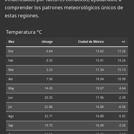
comprender los patrones meteorológicos únicos de
estas regiones.
Temperatura °C
Mes
chicago
Ciudad de México
+/-
Ene
-3.64
13.62
17.26
Feb
-3.35
15.91
19.26
Mar
2.22
17.34
15.13
Abr
7.96
18.94
10.99
May
14.43
19.07
4.64
Jun
20.35
17.96
-2.39
Jul
22.86
16.80
-6.06
Ago
22.71
16.80
-5.92
Sep
19.75
16.49
-3.26