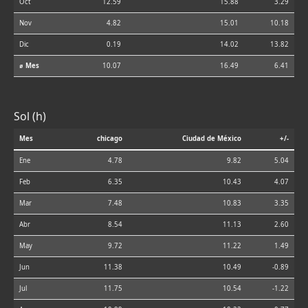
Oct
12.59
15.88
3.29
Nov
4.82
15.01
10.18
Dic
0.19
14.02
13.82
⌀ Mes
10.07
16.49
6.41
Sol (h)
Mes
chicago
Ciudad de México
+/-
Ene
4.78
9.82
5.04
Feb
6.35
10.43
4.07
Mar
7.48
10.83
3.35
Abr
8.54
11.13
2.60
May
9.72
11.22
1.49
Jun
11.38
10.49
-0.89
Jul
11.75
10.54
-1.22