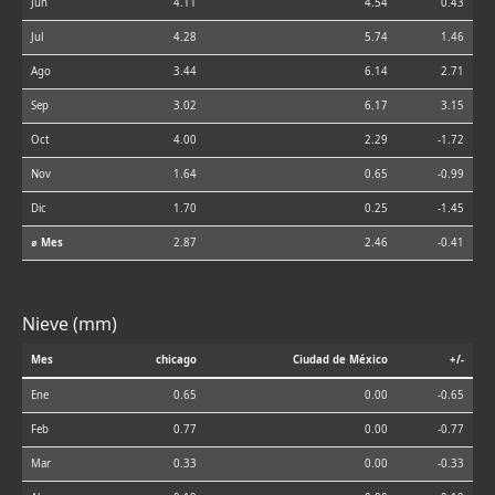
Jun
4.11
4.54
0.43
Jul
4.28
5.74
1.46
Ago
3.44
6.14
2.71
Sep
3.02
6.17
3.15
Oct
4.00
2.29
-1.72
Nov
1.64
0.65
-0.99
Dic
1.70
0.25
-1.45
⌀ Mes
2.87
2.46
-0.41
Nieve (mm)
Mes
chicago
Ciudad de México
+/-
Ene
0.65
0.00
-0.65
Feb
0.77
0.00
-0.77
Mar
0.33
0.00
-0.33