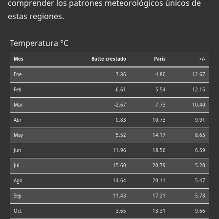
comprender los patrones meteorológicos únicos de
estas regiones.
Temperatura °C
Mes
Butte crestado
París
+/-
Ene
-7.86
4.80
12.67
Feb
-6.61
5.54
12.15
Mar
-2.67
7.73
10.40
Abr
0.83
10.73
9.91
May
5.52
14.17
8.65
Jun
11.96
18.56
6.59
Jul
15.60
20.79
5.20
Ago
14.64
20.11
5.47
Sep
11.43
17.21
5.78
Oct
3.65
13.31
9.66