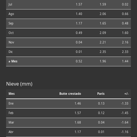
Jul
1.57
1.59
0.02
Ago
1.40
2.06
0.66
Sep
1.17
1.65
0.48
Oct
0.49
2.09
1.60
Nov
0.04
2.21
2.16
Dic
0.01
2.35
2.33
⌀ Mes
0.52
1.96
1.44
Nieve (mm)
Mes
Butte crestado
París
+/-
Ene
1.46
0.13
-1.33
Feb
1.57
0.12
-1.45
Mar
1.68
0.04
-1.64
Abr
1.17
0.01
-1.16