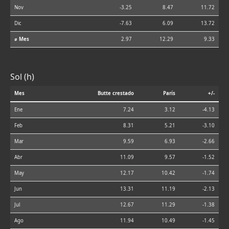
Nov
-3.25
8.47
11.72
Dic
-7.63
6.09
13.72
⌀ Mes
2.97
12.29
9.33
Sol (h)
Mes
Butte crestado
París
+/-
Ene
7.24
3.12
-4.13
Feb
8.31
5.21
-3.10
Mar
9.59
6.93
-2.66
Abr
11.09
9.57
-1.52
May
12.17
10.42
-1.74
Jun
13.31
11.19
-2.13
Jul
12.67
11.29
-1.38
Ago
11.94
10.49
-1.45