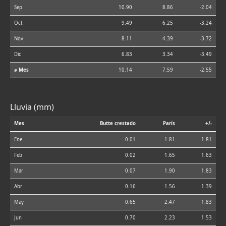
Sep
10.90
8.86
-2.04
Oct
9.49
6.25
-3.24
Nov
8.11
4.39
-3.72
Dic
6.83
3.34
-3.49
⌀ Mes
10.14
7.59
-2.55
Lluvia (mm)
Mes
Butte crestado
París
+/-
Ene
0.01
1.81
1.81
Feb
0.02
1.65
1.63
Mar
0.07
1.90
1.83
Abr
0.16
1.56
1.39
May
0.65
2.47
1.83
Jun
0.70
2.23
1.53