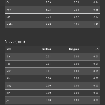
Oct
2.59
7.53
4.94
Nov
3.23
2.38
-0.85
Dic
2.74
0.57
-2.17
⌀ Mes
2.43
3.85
1.41
Nieve (mm)
Mes
Burdeos
Bangkok
+/-
Ene
0.01
0.00
-0.01
Feb
0.01
0.00
-0.01
Mar
0.01
0.00
-0.01
Abr
0.00
0.00
-0.00
May
0.00
0.00
0.00
Jun
0.00
0.00
0.00
Jul
0.00
0.00
0.00