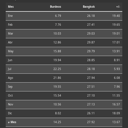
Mes
Burdeos
Bangkok
+/-
Ene
6.79
26.18
19.40
Feb
7.76
27.41
19.65
Mar
10.03
29.03
19.01
Abr
12.86
29.87
17.01
May
15.88
29.79
13.91
Jun
19.94
28.85
8.91
Jul
22.25
28.18
5.93
Ago
21.86
27.94
6.08
Sep
19.55
27.51
7.96
Oct
15.54
27.10
11.55
Nov
10.56
27.13
16.57
Dic
8.02
26.11
18.09
⌀ Mes
14.25
27.92
13.67