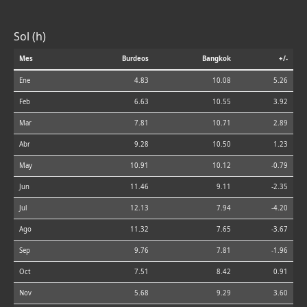
Sol (h)
Mes
Burdeos
Bangkok
+/-
Ene
4.83
10.08
5.26
Feb
6.63
10.55
3.92
Mar
7.81
10.71
2.89
Abr
9.28
10.50
1.23
May
10.91
10.12
-0.79
Jun
11.46
9.11
-2.35
Jul
12.13
7.94
-4.20
Ago
11.32
7.65
-3.67
Sep
9.76
7.81
-1.96
Oct
7.51
8.42
0.91
Nov
5.68
9.29
3.60