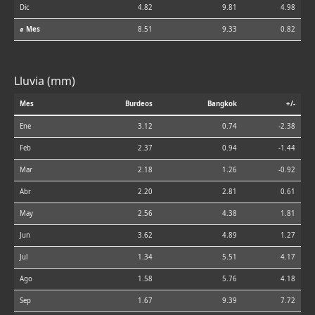
Dic
4.82
9.81
4.98
⌀ Mes
8.51
9.33
0.82
Lluvia (mm)
Mes
Burdeos
Bangkok
+/-
Ene
3.12
0.74
-2.38
Feb
2.37
0.94
-1.44
Mar
2.18
1.26
-0.92
Abr
2.20
2.81
0.61
May
2.56
4.38
1.81
Jun
3.62
4.89
1.27
Jul
1.34
5.51
4.17
Ago
1.58
5.76
4.18
Sep
1.67
9.39
7.72