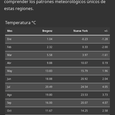
comprender los patrones meteorológicos únicos de
estas regiones.
Temperatura °C
Mes
Bregenz
Nueva York
+/-
Ene
1.04
-0.23
-1.28
Feb
2.32
0.33
-2.00
Mar
5.58
3.97
-1.61
Abr
9.88
10.07
0.19
May
13.83
15.79
1.96
Jun
18.88
20.92
2.04
Jul
20.49
24.54
4.05
Ago
19.80
23.53
3.73
Sep
16.00
20.07
4.07
Oct
11.67
14.25
2.58