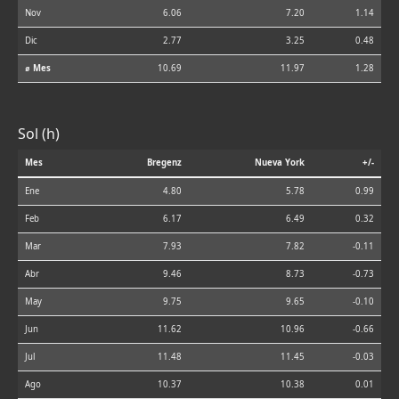
Nov
6.06
7.20
1.14
Dic
2.77
3.25
0.48
⌀ Mes
10.69
11.97
1.28
Sol (h)
Mes
Bregenz
Nueva York
+/-
Ene
4.80
5.78
0.99
Feb
6.17
6.49
0.32
Mar
7.93
7.82
-0.11
Abr
9.46
8.73
-0.73
May
9.75
9.65
-0.10
Jun
11.62
10.96
-0.66
Jul
11.48
11.45
-0.03
Ago
10.37
10.38
0.01