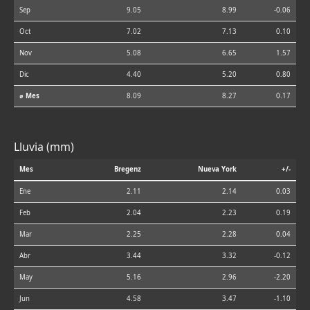
Sep
9.05
8.99
-0.06
Oct
7.02
7.13
0.10
Nov
5.08
6.65
1.57
Dic
4.40
5.20
0.80
⌀ Mes
8.09
8.27
0.17
Lluvia (mm)
Mes
Bregenz
Nueva York
+/-
Ene
2.11
2.14
0.03
Feb
2.04
2.23
0.19
Mar
2.25
2.28
0.04
Abr
3.44
3.32
-0.12
May
5.16
2.96
-2.20
Jun
4.58
3.47
-1.10