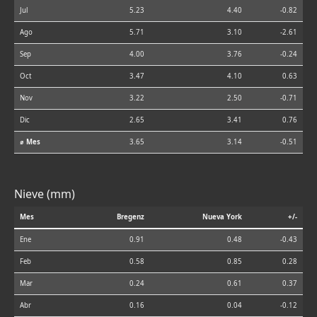
Jul
5.23
4.40
-0.82
Ago
5.71
3.10
-2.61
Sep
4.00
3.76
-0.24
Oct
3.47
4.10
0.63
Nov
3.22
2.50
-0.71
Dic
2.65
3.41
0.76
⌀ Mes
3.65
3.14
-0.51
Nieve (mm)
Mes
Bregenz
Nueva York
+/-
Ene
0.91
0.48
-0.43
Feb
0.58
0.85
0.28
Mar
0.24
0.61
0.37
Abr
0.16
0.04
-0.12