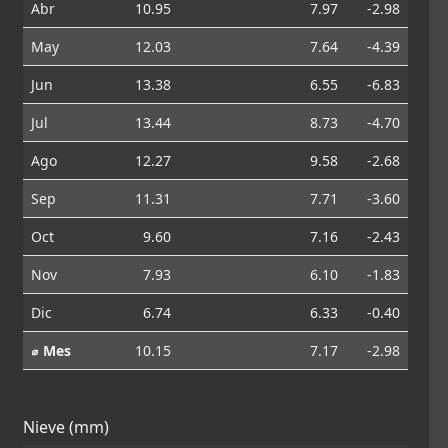
Abr
10.95
7.97
-2.98
May
12.03
7.64
-4.39
Jun
13.38
6.55
-6.83
Jul
13.44
8.73
-4.70
Ago
12.27
9.58
-2.68
Sep
11.31
7.71
-3.60
Oct
9.60
7.16
-2.43
Nov
7.93
6.10
-1.83
Dic
6.74
6.33
-0.40
⌀ Mes
10.15
7.17
-2.98
Nieve (mm)