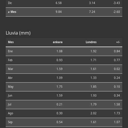
Dic
6.58
3.14
-3.43
⌀ Mes
9.84
7.24
-2.60
Lluvia (mm)
Mes
ankara
Londres
+/-
Ene
1.08
1.92
0.84
Feb
0.93
1.71
0.77
Mar
1.59
1.61
0.02
Abr
1.09
1.33
0.24
May
1.75
1.85
0.10
Jun
1.59
1.93
0.34
Jul
0.21
1.79
1.58
Ago
0.30
2.02
1.73
Sep
0.54
1.61
1.07