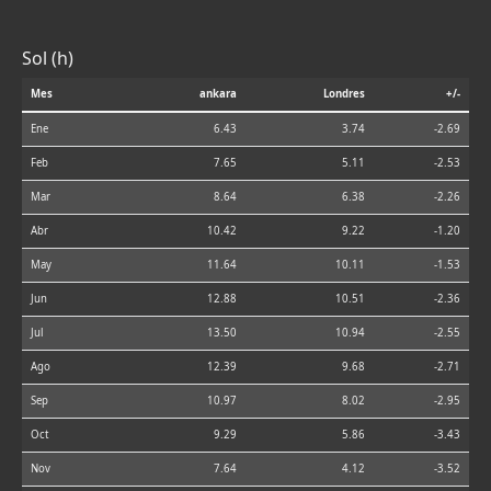
Sol (h)
Mes
ankara
Londres
+/-
Ene
6.43
3.74
-2.69
Feb
7.65
5.11
-2.53
Mar
8.64
6.38
-2.26
Abr
10.42
9.22
-1.20
May
11.64
10.11
-1.53
Jun
12.88
10.51
-2.36
Jul
13.50
10.94
-2.55
Ago
12.39
9.68
-2.71
Sep
10.97
8.02
-2.95
Oct
9.29
5.86
-3.43
Nov
7.64
4.12
-3.52