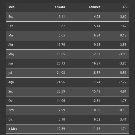
Mes
ankara
Londres
+/-
Ene
1.11
4.73
3.62
Feb
3.82
5.44
1.62
Mar
6.65
6.84
0.18
Abr
11.75
9.18
-2.56
May
16.65
12.67
-3.99
Jun
20.13
16.27
-3.86
Jul
24.08
18.57
-5.51
Ago
24.96
17.74
-7.22
Sep
20.39
15.48
-4.91
Oct
14.06
12.31
-1.75
Nov
7.99
8.09
0.10
Dic
3.10
6.52
3.41
⌀ Mes
12.89
11.15
-1.74