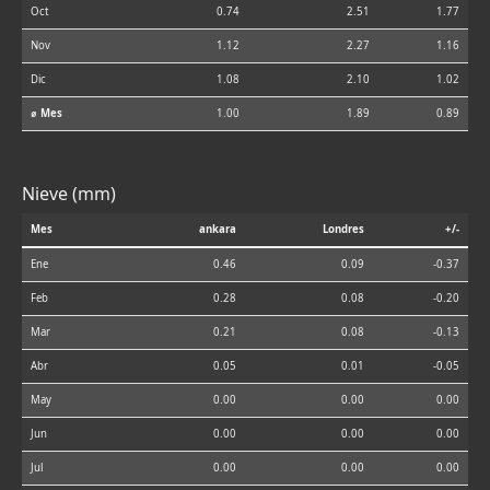
Oct
0.74
2.51
1.77
Nov
1.12
2.27
1.16
Dic
1.08
2.10
1.02
⌀ Mes
1.00
1.89
0.89
Nieve (mm)
Mes
ankara
Londres
+/-
Ene
0.46
0.09
-0.37
Feb
0.28
0.08
-0.20
Mar
0.21
0.08
-0.13
Abr
0.05
0.01
-0.05
May
0.00
0.00
0.00
Jun
0.00
0.00
0.00
Jul
0.00
0.00
0.00