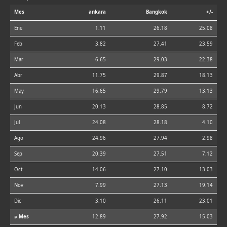
Mes
ankara
Bangkok
+/-
Ene
1.11
26.18
25.08
Feb
3.82
27.41
23.59
Mar
6.65
29.03
22.38
Abr
11.75
29.87
18.13
May
16.65
29.79
13.13
Jun
20.13
28.85
8.72
Jul
24.08
28.18
4.10
Ago
24.96
27.94
2.98
Sep
20.39
27.51
7.12
Oct
14.06
27.10
13.03
Nov
7.99
27.13
19.14
Dic
3.10
26.11
23.01
⌀ Mes
12.89
27.92
15.03