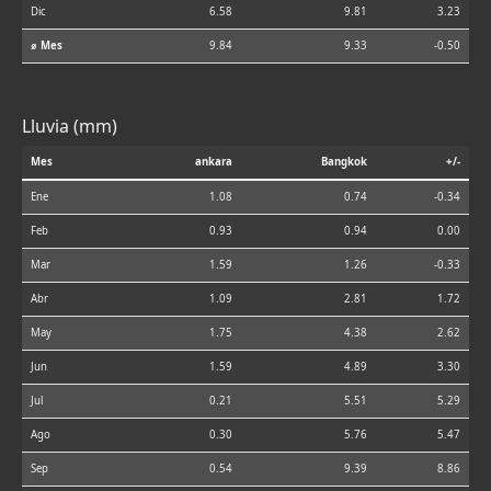
Dic
6.58
9.81
3.23
⌀ Mes
9.84
9.33
-0.50
Lluvia (mm)
Mes
ankara
Bangkok
+/-
Ene
1.08
0.74
-0.34
Feb
0.93
0.94
0.00
Mar
1.59
1.26
-0.33
Abr
1.09
2.81
1.72
May
1.75
4.38
2.62
Jun
1.59
4.89
3.30
Jul
0.21
5.51
5.29
Ago
0.30
5.76
5.47
Sep
0.54
9.39
8.86