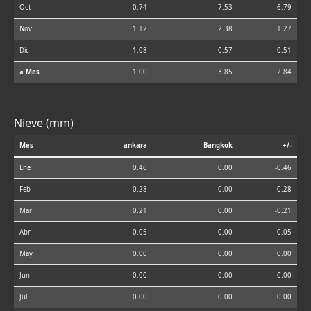
Oct
0.74
7.53
6.79
Nov
1.12
2.38
1.27
Dic
1.08
0.57
-0.51
⌀ Mes
1.00
3.85
2.84
Nieve (mm)
Mes
ankara
Bangkok
+/-
Ene
0.46
0.00
-0.46
Feb
0.28
0.00
-0.28
Mar
0.21
0.00
-0.21
Abr
0.05
0.00
-0.05
May
0.00
0.00
0.00
Jun
0.00
0.00
0.00
Jul
0.00
0.00
0.00