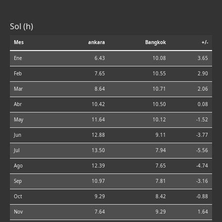
Sol (h)
Mes
ankara
Bangkok
+/-
Ene
6.43
10.08
3.65
Feb
7.65
10.55
2.90
Mar
8.64
10.71
2.06
Abr
10.42
10.50
0.08
May
11.64
10.12
-1.52
Jun
12.88
9.11
-3.77
Jul
13.50
7.94
-5.56
Ago
12.39
7.65
-4.74
Sep
10.97
7.81
-3.16
Oct
9.29
8.42
-0.88
Nov
7.64
9.29
1.64