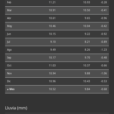
Feb
11.21
10.93
-0.28
Mar
10.91
10.50
-0.41
Abr
10.61
9.65
-0.96
May
10.46
10.04
-0.42
Jun
10.15
9.22
-0.92
Jul
9.10
8.21
-0.89
Ago
9.49
8.26
-1.23
Sep
10.17
9.70
-0.48
Oct
11.03
10.37
-0.66
Nov
10.94
9.88
-1.06
Dic
10.96
10.43
-0.53
⌀ Mes
10.52
9.84
-0.68
Lluvia (mm)