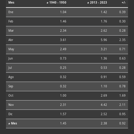
Mes
⌀ 1940 - 1950
⌀ 2013 - 2023
+/-
Ene
1.04
1.42
0.39
Feb
1.46
1.76
0.30
Mar
2.34
2.62
0.28
Abr
3.61
5.96
2.35
May
2.49
3.21
0.71
Jun
0.73
1.36
0.63
Jul
0.25
0.53
0.28
Ago
0.32
0.91
0.59
Sep
0.32
1.10
0.78
Oct
1.00
2.69
1.69
Nov
2.31
4.42
2.11
Dic
1.57
2.52
0.95
⌀ Mes
1.45
2.38
0.92