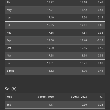
Abr
18.72
19.18
0.47
May
17.91
18.42
0.51
Jun
17.40
17.54
0.14
Jul
16.95
17.01
0.06
Ago
17.66
17.31
-0.35
Sep
18.56
18.40
-0.17
Oct
19.00
19.55
0.55
Nov
17.98
18.54
0.55
Dic
17.81
18.71
0.89
⌀ Mes
18.32
18.76
0.44
Sol (h)
Mes
⌀ 1940 - 1950
⌀ 2013 - 2023
+/-
Ene
11.17
10.90
-0.26