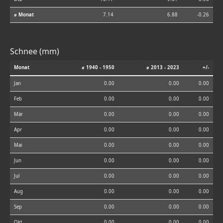
⌀ Monat
7.14
6.88
-0.26
Schnee (mm)
Monat
⌀ 1940 - 1950
⌀ 2013 - 2023
+/-
Jan
0.00
0.00
0.00
Feb
0.00
0.00
0.00
Mär
0.00
0.00
0.00
Apr
0.00
0.00
0.00
Mai
0.00
0.00
0.00
Jun
0.00
0.00
0.00
Jul
0.00
0.00
0.00
Aug
0.00
0.00
0.00
Sep
0.00
0.00
0.00
Okt
0.00
0.00
0.00