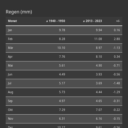
Regen (mm)
Monat
⌀ 1940 - 1950
⌀ 2013 - 2023
+/-
Jan
9.78
9.94
0.16
Feb
8.28
11.08
2.80
Mär
10.10
8.97
-1.13
Apr
7.76
8.10
0.34
Mai
5.61
4.90
-0.71
Jun
4.49
3.93
-0.56
Jul
5.17
3.69
-1.48
Aug
5.73
4.44
-1.29
Sep
4.97
4.65
-0.31
Okt
7.29
7.07
-0.22
Nov
6.31
6.16
-0.15
Dez
10.17
9.61
-0.56