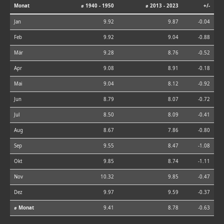
Monat
⌀ 1940 - 1950
⌀ 2013 - 2023
+/-
Jan
9.92
9.87
-0.04
Feb
9.92
9.04
-0.88
Mär
9.28
8.76
-0.52
Apr
9.08
8.91
-0.18
Mai
9.04
8.12
-0.92
Jun
8.79
8.07
-0.72
Jul
8.50
8.09
-0.41
Aug
8.67
7.86
-0.80
Sep
9.55
8.47
-1.08
Okt
9.85
8.74
-1.11
Nov
10.32
9.85
-0.47
Dez
9.97
9.59
-0.37
⌀ Monat
9.41
8.78
-0.63