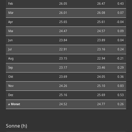
Feb
26.05
26.47
0.43
Mär
26.01
26.08
0.07
Apr
25.65
25.61
-0.04
Mai
24.47
24.57
0.09
Jun
23.84
23.89
0.04
Jul
22.91
23.16
0.24
Aug
23.15
22.94
-0.21
Sep
23.17
23.46
0.29
Okt
23.69
24.05
0.36
Nov
24.26
25.10
0.83
Dez
25.16
25.69
0.53
⌀ Monat
24.52
24.77
0.26
Sonne (h)