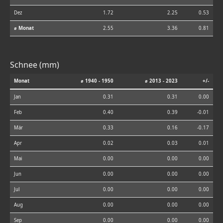
Dez
1.72
2.25
0.53
⌀ Monat
2.55
3.36
0.81
Schnee (mm)
Monat
⌀ 1940 - 1950
⌀ 2013 - 2023
+/-
Jan
0.31
0.31
0.00
Feb
0.40
0.39
-0.01
Mär
0.33
0.16
-0.17
Apr
0.02
0.03
0.01
Mai
0.00
0.00
0.00
Jun
0.00
0.00
0.00
Jul
0.00
0.00
0.00
Aug
0.00
0.00
0.00
Sep
0.00
0.00
0.00