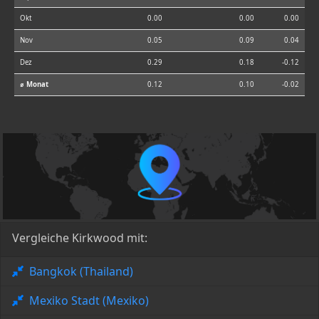
Okt
0.00
0.00
0.00
Nov
0.05
0.09
0.04
Dez
0.29
0.18
-0.12
⌀ Monat
0.12
0.10
-0.02
Vergleiche Kirkwood mit:
Bangkok (Thailand)
Mexiko Stadt (Mexiko)