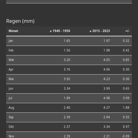
Regen (mm)
Monat
⌀ 1940 - 1950
⌀ 2013 - 2023
+/-
Jan
1.65
1.97
0.32
Feb
1.56
1.98
0.42
Mär
3.20
4.05
0.85
Apr
3.76
4.06
0.30
Mai
3.92
4.23
0.30
Jun
3.34
3.99
0.65
Jul
1.89
4.98
3.09
Aug
2.40
4.27
1.88
Sep
2.39
2.94
0.55
Okt
2.37
3.34
0.97
Nov
2.39
2.31
-0.09