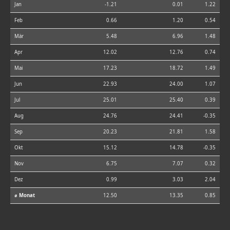
Jan
-1.21
0.01
1.22
Feb
0.66
1.20
0.54
Mär
5.48
6.96
1.48
Apr
12.02
12.76
0.74
Mai
17.23
18.72
1.49
Jun
22.93
24.00
1.07
Jul
25.01
25.40
0.39
Aug
24.76
24.41
-0.35
Sep
20.23
21.81
1.58
Okt
15.12
14.78
-0.35
Nov
6.75
7.07
0.32
Dez
0.99
3.03
2.04
⌀ Monat
12.50
13.35
0.85