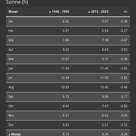
Sonne (h)
Monat
⌀ 1940 - 1950
⌀ 2013 - 2023
+/-
Jan
6.05
5.67
-0.38
Feb
6.91
6.64
-0.27
Mär
7.86
7.18
-0.67
Apr
8.63
8.65
0.02
Mai
10.07
9.71
-0.36
Jun
11.44
11.40
-0.05
Jul
12.34
11.50
-0.85
Aug
10.89
10.40
-0.48
Sep
9.73
9.89
0.17
Okt
8.42
7.47
-0.96
Nov
6.57
6.62
0.05
Dez
5.83
5.51
-0.32
⌀ Monat
8.73
8.39
-0.34