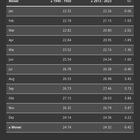
Monat
⌀ 1940 - 1950
⌀ 2013 - 2023
+/-
Jan
22.32
22.26
-0.06
Feb
22.18
21.15
-1.03
Mär
22.82
20.80
-2.02
Apr
22.84
20.95
-1.89
Mai
23.52
22.16
-1.36
Jun
25.54
24.54
-1.00
Jul
26.78
26.38
-0.40
Aug
26.53
26.98
0.45
Sep
26.73
27.46
0.73
Okt
27.15
28.03
0.88
Nov
26.32
26.79
0.47
Dez
24.14
24.36
0.22
⌀ Monat
24.74
24.32
-0.42