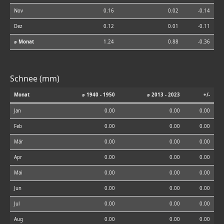
Nov
0.16
0.02
-0.14
Dez
0.12
0.01
-0.11
⌀ Monat
1.24
0.88
-0.36
Schnee (mm)
Monat
⌀ 1940 - 1950
⌀ 2013 - 2023
+/-
Jan
0.00
0.00
0.00
Feb
0.00
0.00
0.00
Mär
0.00
0.00
0.00
Apr
0.00
0.00
0.00
Mai
0.00
0.00
0.00
Jun
0.00
0.00
0.00
Jul
0.00
0.00
0.00
Aug
0.00
0.00
0.00