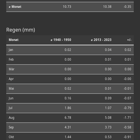
⌀ Monat
10.73
10.38
-0.35
Regen (mm)
Monat
⌀ 1940 - 1950
⌀ 2013 - 2023
+/-
Jan
0.02
0.04
0.02
Feb
0.00
0.01
0.01
Mär
0.00
0.00
0.00
Apr
0.00
0.00
-0.00
Mai
0.02
0.01
-0.01
Jun
0.16
0.09
-0.07
Jul
1.86
1.07
-0.79
Aug
6.78
5.08
-1.71
Sep
4.31
3.73
-0.58
Okt
1.44
0.53
-0.91