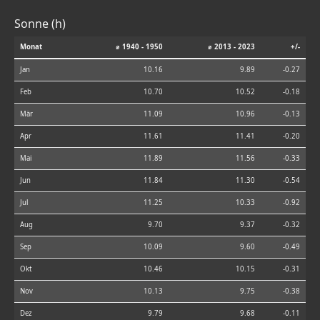
Sonne (h)
Monat
⌀ 1940 - 1950
⌀ 2013 - 2023
+/-
Jan
10.16
9.89
-0.27
Feb
10.70
10.52
-0.18
Mär
11.09
10.96
-0.13
Apr
11.61
11.41
-0.20
Mai
11.89
11.56
-0.33
Jun
11.84
11.30
-0.54
Jul
11.25
10.33
-0.92
Aug
9.70
9.37
-0.32
Sep
10.09
9.60
-0.49
Okt
10.46
10.15
-0.31
Nov
10.13
9.75
-0.38
Dez
9.79
9.68
-0.11