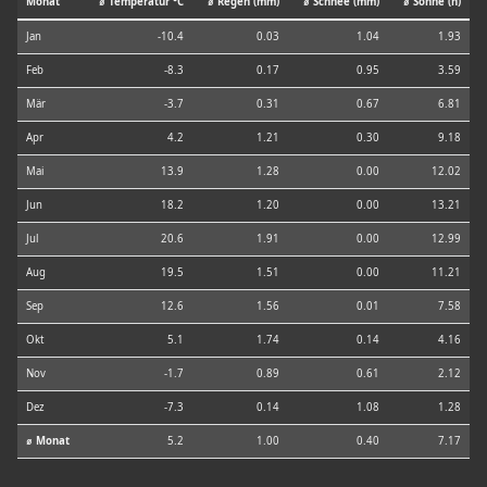
Monat
⌀ Temperatur °C
⌀ Regen (mm)
⌀ Schnee (mm)
⌀ Sonne (h)
Jan
-10.4
0.03
1.04
1.93
Feb
-8.3
0.17
0.95
3.59
Mär
-3.7
0.31
0.67
6.81
Apr
4.2
1.21
0.30
9.18
Mai
13.9
1.28
0.00
12.02
Jun
18.2
1.20
0.00
13.21
Jul
20.6
1.91
0.00
12.99
Aug
19.5
1.51
0.00
11.21
Sep
12.6
1.56
0.01
7.58
Okt
5.1
1.74
0.14
4.16
Nov
-1.7
0.89
0.61
2.12
Dez
-7.3
0.14
1.08
1.28
⌀ Monat
5.2
1.00
0.40
7.17