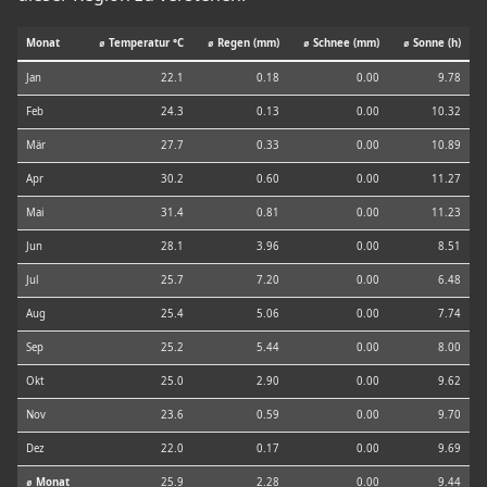
Monat
⌀ Temperatur °C
⌀ Regen (mm)
⌀ Schnee (mm)
⌀ Sonne (h)
Jan
22.1
0.18
0.00
9.78
Feb
24.3
0.13
0.00
10.32
Mär
27.7
0.33
0.00
10.89
Apr
30.2
0.60
0.00
11.27
Mai
31.4
0.81
0.00
11.23
Jun
28.1
3.96
0.00
8.51
Jul
25.7
7.20
0.00
6.48
Aug
25.4
5.06
0.00
7.74
Sep
25.2
5.44
0.00
8.00
Okt
25.0
2.90
0.00
9.62
Nov
23.6
0.59
0.00
9.70
Dez
22.0
0.17
0.00
9.69
⌀ Monat
25.9
2.28
0.00
9.44