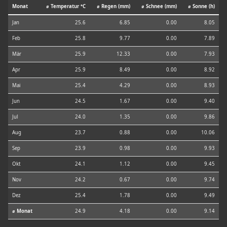
Monat
⌀ Temperatur °C
⌀ Regen (mm)
⌀ Schnee (mm)
⌀ Sonne (h)
Jan
25.6
6.85
0.00
8.05
Feb
25.8
9.77
0.00
7.89
Mär
25.9
12.33
0.00
7.93
Apr
25.9
8.49
0.00
8.92
Mai
25.4
4.29
0.00
8.93
Jun
24.5
1.67
0.00
9.40
Jul
24.0
1.35
0.00
9.86
Aug
23.7
0.88
0.00
10.06
Sep
23.9
0.98
0.00
9.93
Okt
24.1
1.12
0.00
9.45
Nov
24.2
0.67
0.00
9.74
Dez
25.4
1.78
0.00
9.49
⌀ Monat
24.9
4.18
0.00
9.14