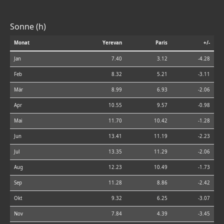
Sonne (h)
Monat
Yerevan
Paris
+/-
Jan
7.40
3.12
-4.28
Feb
8.32
5.21
-3.11
Mär
8.99
6.93
-2.06
Apr
10.55
9.57
-0.98
Mai
11.70
10.42
-1.28
Jun
13.41
11.19
-2.23
Jul
13.35
11.29
-2.06
Aug
12.23
10.49
-1.73
Sep
11.28
8.86
-2.42
Okt
9.32
6.25
-3.07
Nov
7.84
4.39
-3.45