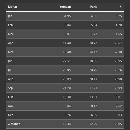
Monat
Yerevan
Paris
+/-
Jan
-1.95
4.80
6.75
Feb
0.84
5.54
4.70
Mär
6.07
7.73
1.65
Apr
11.40
10.73
-0.67
Mai
16.48
14.17
-2.30
Jun
22.51
18.56
-3.95
Jul
26.05
20.79
-5.26
Aug
26.09
20.11
-5.98
Sep
21.20
17.21
-3.99
Okt
13.30
13.31
0.01
Nov
5.84
8.47
2.62
Dez
0.26
6.09
5.83
⌀ Monat
12.34
12.29
-0.05