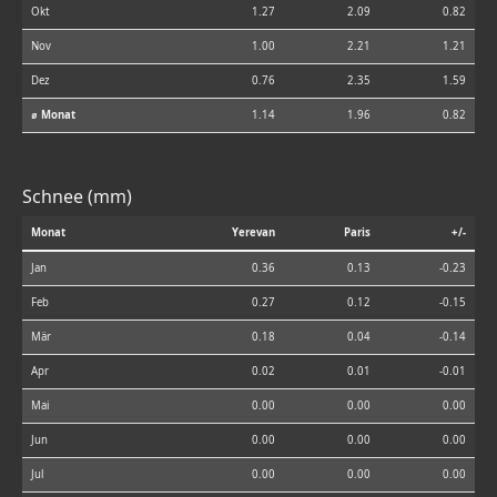
Okt
1.27
2.09
0.82
Nov
1.00
2.21
1.21
Dez
0.76
2.35
1.59
⌀ Monat
1.14
1.96
0.82
Schnee (mm)
Monat
Yerevan
Paris
+/-
Jan
0.36
0.13
-0.23
Feb
0.27
0.12
-0.15
Mär
0.18
0.04
-0.14
Apr
0.02
0.01
-0.01
Mai
0.00
0.00
0.00
Jun
0.00
0.00
0.00
Jul
0.00
0.00
0.00