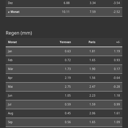
Dez
6.88
3.34
-3.54
⌀ Monat
10.11
7.59
-2.52
Regen (mm)
Monat
Yerevan
Paris
+/-
Jan
0.63
1.81
1.19
Feb
0.72
1.65
0.93
Mär
1.73
1.90
0.17
Apr
2.19
1.56
-0.64
Mai
2.75
2.47
-0.28
Jun
1.05
2.23
1.18
Jul
0.59
1.59
0.99
Aug
0.45
2.06
1.61
Sep
0.56
1.65
1.09