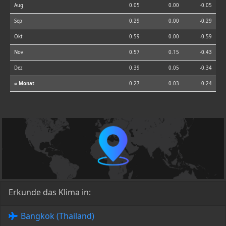
Aug
0.05
0.00
-0.05
Sep
0.29
0.00
-0.29
Okt
0.59
0.00
-0.59
Nov
0.57
0.15
-0.43
Dez
0.39
0.05
-0.34
⌀ Monat
0.27
0.03
-0.24
Erkunde das Klima in:
Bangkok (Thailand)