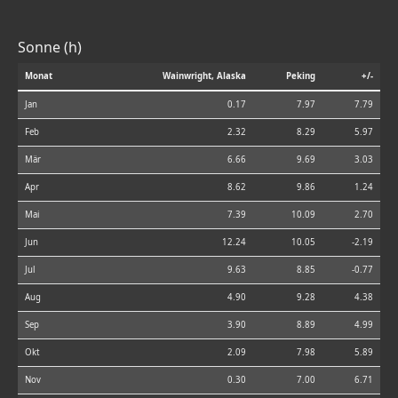
Sonne (h)
Monat
Wainwright, Alaska
Peking
+/-
Jan
0.17
7.97
7.79
Feb
2.32
8.29
5.97
Mär
6.66
9.69
3.03
Apr
8.62
9.86
1.24
Mai
7.39
10.09
2.70
Jun
12.24
10.05
-2.19
Jul
9.63
8.85
-0.77
Aug
4.90
9.28
4.38
Sep
3.90
8.89
4.99
Okt
2.09
7.98
5.89
Nov
0.30
7.00
6.71