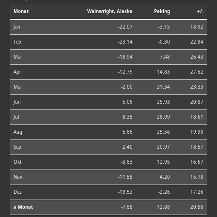
Monat
Wainwright, Alaska
Peking
+/-
Jan
-22.07
-3.15
18.92
Feb
-23.14
-0.30
22.84
Mär
-18.94
7.48
26.43
Apr
-12.79
14.83
27.62
Mai
-2.00
21.34
23.33
Jun
5.06
25.93
20.87
Jul
8.38
26.99
18.61
Aug
5.66
25.56
19.90
Sep
2.40
20.97
18.57
Okt
-3.63
12.95
16.57
Nov
-11.58
4.20
15.78
Dez
-19.52
-2.26
17.26
⌀ Monat
-7.68
12.88
20.56