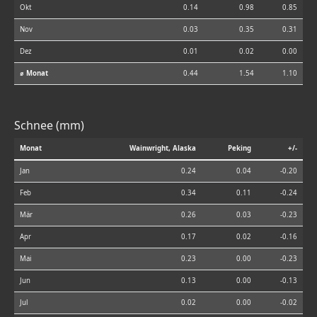
Okt
0.14
0.98
0.85
Nov
0.03
0.35
0.31
Dez
0.01
0.02
0.00
⌀ Monat
0.44
1.54
1.10
Schnee (mm)
Monat
Wainwright, Alaska
Peking
+/-
Jan
0.24
0.04
-0.20
Feb
0.34
0.11
-0.24
Mär
0.26
0.03
-0.23
Apr
0.17
0.02
-0.16
Mai
0.23
0.00
-0.23
Jun
0.13
0.00
-0.13
Jul
0.02
0.00
-0.02