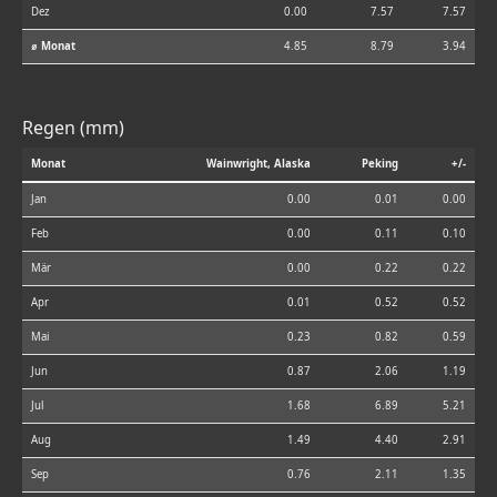
Dez
0.00
7.57
7.57
⌀ Monat
4.85
8.79
3.94
Regen (mm)
Monat
Wainwright, Alaska
Peking
+/-
Jan
0.00
0.01
0.00
Feb
0.00
0.11
0.10
Mär
0.00
0.22
0.22
Apr
0.01
0.52
0.52
Mai
0.23
0.82
0.59
Jun
0.87
2.06
1.19
Jul
1.68
6.89
5.21
Aug
1.49
4.40
2.91
Sep
0.76
2.11
1.35