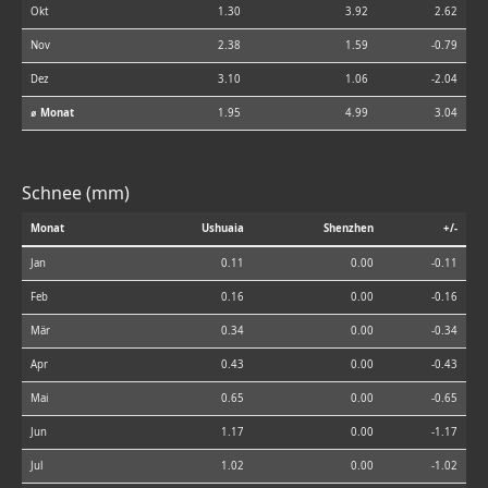
Okt
1.30
3.92
2.62
Nov
2.38
1.59
-0.79
Dez
3.10
1.06
-2.04
⌀ Monat
1.95
4.99
3.04
Schnee (mm)
Monat
Ushuaia
Shenzhen
+/-
Jan
0.11
0.00
-0.11
Feb
0.16
0.00
-0.16
Mär
0.34
0.00
-0.34
Apr
0.43
0.00
-0.43
Mai
0.65
0.00
-0.65
Jun
1.17
0.00
-1.17
Jul
1.02
0.00
-1.02