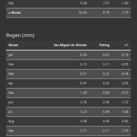
Dez
9.38
7.57
-1.80
⌀ Monat
10.50
8.79
-1.70
Regen (mm)
Monat
San Miguel de Allende
Peking
+/-
Jan
0.20
0.01
-0.19
Feb
0.15
0.11
-0.05
Mär
0.57
0.22
-0.34
Apr
0.47
0.52
0.05
Mai
1.39
0.82
-0.57
Jun
3.78
2.06
-1.72
Jul
3.23
6.89
3.66
Aug
3.58
4.40
0.82
Sep
3.71
2.11
-1.59