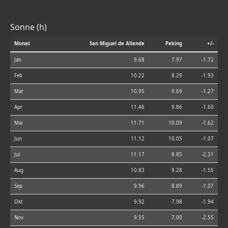
Sonne (h)
Monat
San Miguel de Allende
Peking
+/-
Jan
9.68
7.97
-1.72
Feb
10.22
8.29
-1.93
Mär
10.95
9.69
-1.27
Apr
11.46
9.86
-1.60
Mai
11.71
10.09
-1.62
Jun
11.12
10.05
-1.07
Jul
11.17
8.85
-2.31
Aug
10.83
9.28
-1.55
Sep
9.96
8.89
-1.07
Okt
9.92
7.98
-1.94
Nov
9.55
7.00
-2.55