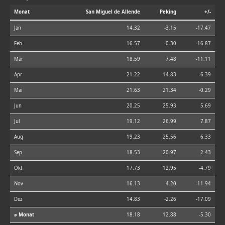
Monat
San Miguel de Allende
Peking
+/-
Jan
14.32
-3.15
-17.47
Feb
16.57
-0.30
-16.87
Mär
18.59
7.48
-11.11
Apr
21.22
14.83
-6.39
Mai
21.63
21.34
-0.29
Jun
20.25
25.93
5.69
Jul
19.12
26.99
7.87
Aug
19.23
25.56
6.33
Sep
18.53
20.97
2.43
Okt
17.73
12.95
-4.79
Nov
16.13
4.20
-11.94
Dez
14.83
-2.26
-17.09
⌀ Monat
18.18
12.88
-5.30