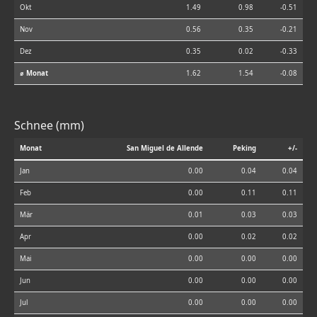
Okt
1.49
0.98
-0.51
Nov
0.56
0.35
-0.21
Dez
0.35
0.02
-0.33
⌀ Monat
1.62
1.54
-0.08
Schnee (mm)
Monat
San Miguel de Allende
Peking
+/-
Jan
0.00
0.04
0.04
Feb
0.00
0.11
0.11
Mär
0.01
0.03
0.03
Apr
0.00
0.02
0.02
Mai
0.00
0.00
0.00
Jun
0.00
0.00
0.00
Jul
0.00
0.00
0.00