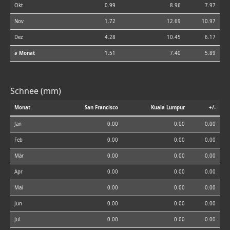
Okt
0.99
8.96
7.97
Nov
1.72
12.69
10.97
Dez
4.28
10.45
6.17
⌀ Monat
1.51
7.40
5.89
Schnee (mm)
Monat
San Francisco
Kuala Lumpur
+/-
Jan
0.00
0.00
0.00
Feb
0.00
0.00
0.00
Mär
0.00
0.00
0.00
Apr
0.00
0.00
0.00
Mai
0.00
0.00
0.00
Jun
0.00
0.00
0.00
Jul
0.00
0.00
0.00