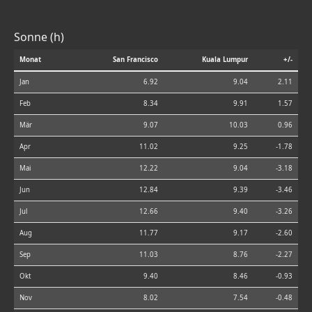
Sonne (h)
Monat
San Francisco
Kuala Lumpur
+/-
Jan
6.92
9.04
2.11
Feb
8.34
9.91
1.57
Mär
9.07
10.03
0.96
Apr
11.02
9.25
-1.78
Mai
12.22
9.04
-3.18
Jun
12.84
9.39
-3.46
Jul
12.66
9.40
-3.26
Aug
11.77
9.17
-2.60
Sep
11.03
8.76
-2.27
Okt
9.40
8.46
-0.93
Nov
8.02
7.54
-0.48