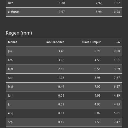
Dez
6.30
7.92
1.62
⌀ Monat
9.97
8.99
-0.98
Regen (mm)
Monat
San Francisco
Kuala Lumpur
+/-
Jan
3.40
6.28
2.88
Feb
3.08
4.59
1.51
Mär
2.85
6.54
3.69
Apr
1.08
8.95
7.87
Mai
0.44
7.00
6.57
Jun
0.09
4.98
4.89
Jul
0.02
4.95
4.93
Aug
0.01
5.82
5.81
Sep
0.12
7.59
7.47