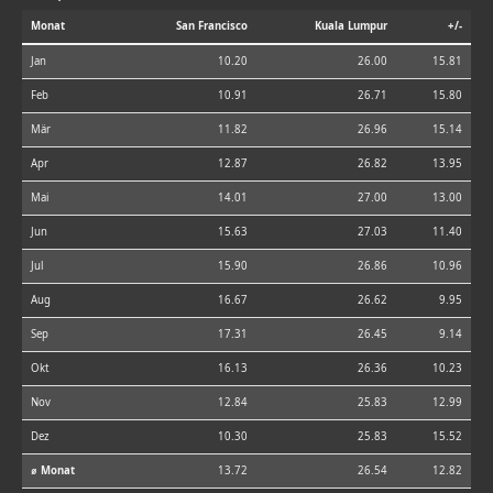
Monat
San Francisco
Kuala Lumpur
+/-
Jan
10.20
26.00
15.81
Feb
10.91
26.71
15.80
Mär
11.82
26.96
15.14
Apr
12.87
26.82
13.95
Mai
14.01
27.00
13.00
Jun
15.63
27.03
11.40
Jul
15.90
26.86
10.96
Aug
16.67
26.62
9.95
Sep
17.31
26.45
9.14
Okt
16.13
26.36
10.23
Nov
12.84
25.83
12.99
Dez
10.30
25.83
15.52
⌀ Monat
13.72
26.54
12.82