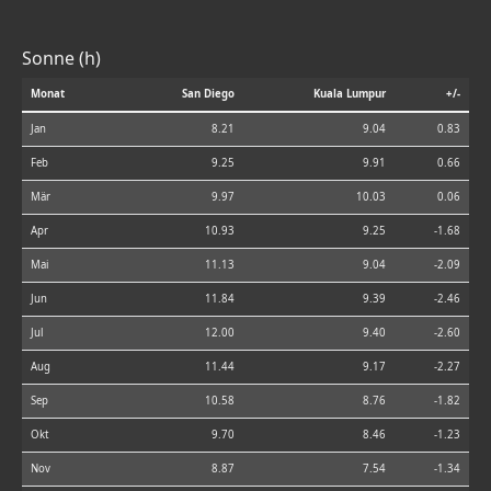
Sonne (h)
Monat
San Diego
Kuala Lumpur
+/-
Jan
8.21
9.04
0.83
Feb
9.25
9.91
0.66
Mär
9.97
10.03
0.06
Apr
10.93
9.25
-1.68
Mai
11.13
9.04
-2.09
Jun
11.84
9.39
-2.46
Jul
12.00
9.40
-2.60
Aug
11.44
9.17
-2.27
Sep
10.58
8.76
-1.82
Okt
9.70
8.46
-1.23
Nov
8.87
7.54
-1.34