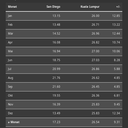
Monat
San Diego
Kuala Lumpur
+/-
Jan
13.15
26.00
12.85
Feb
13.48
26.71
13.22
Mär
14.52
26.96
12.44
Apr
16.08
26.82
10.74
Mai
16.94
27.00
10.06
Jun
18.75
27.03
8.28
Jul
20.99
26.86
5.88
Aug
21.76
26.62
4.85
Sep
21.60
26.45
4.85
Okt
19.55
26.36
6.81
Nov
16.39
25.83
9.45
Dez
13.49
25.83
12.34
⌀ Monat
17.23
26.54
9.31