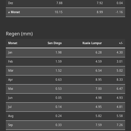
Dez
7.88
7.92
0.04
⌀ Monat
10.15
8.99
-1.16
Regen (mm)
Monat
San Diego
Kuala Lumpur
+/-
Jan
1.98
6.28
4.30
Feb
1.59
4.59
3.01
Mär
1.52
6.54
5.02
Apr
0.63
8.95
8.33
Mai
0.53
7.00
6.47
Jun
0.05
4.98
4.93
Jul
0.14
4.95
4.81
Aug
0.24
5.82
5.58
Sep
0.33
7.59
7.26