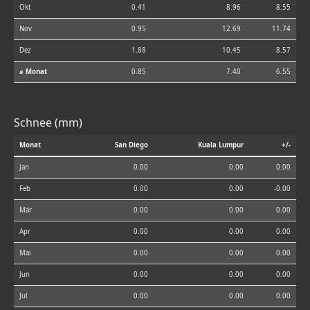
Okt
0.41
8.96
8.55
Nov
0.95
12.69
11.74
Dez
1.88
10.45
8.57
⌀ Monat
0.85
7.40
6.55
Schnee (mm)
Monat
San Diego
Kuala Lumpur
+/-
Jan
0.00
0.00
0.00
Feb
0.00
0.00
-0.00
Mär
0.00
0.00
0.00
Apr
0.00
0.00
0.00
Mai
0.00
0.00
0.00
Jun
0.00
0.00
0.00
Jul
0.00
0.00
0.00