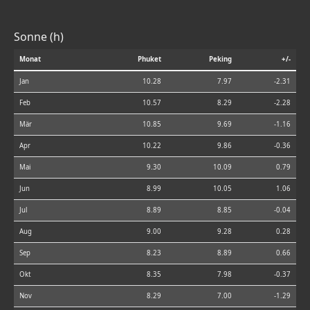
Sonne (h)
Monat
Phuket
Peking
+/-
Jan
10.28
7.97
-2.31
Feb
10.57
8.29
-2.28
Mär
10.85
9.69
-1.16
Apr
10.22
9.86
-0.36
Mai
9.30
10.09
0.79
Jun
8.99
10.05
1.06
Jul
8.89
8.85
-0.04
Aug
9.00
9.28
0.28
Sep
8.23
8.89
0.66
Okt
8.35
7.98
-0.37
Nov
8.29
7.00
-1.29