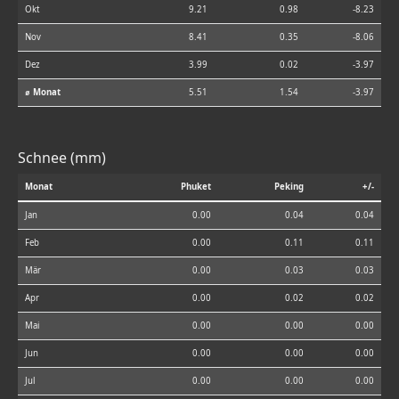
Okt
9.21
0.98
-8.23
Nov
8.41
0.35
-8.06
Dez
3.99
0.02
-3.97
⌀ Monat
5.51
1.54
-3.97
Schnee (mm)
Monat
Phuket
Peking
+/-
Jan
0.00
0.04
0.04
Feb
0.00
0.11
0.11
Mär
0.00
0.03
0.03
Apr
0.00
0.02
0.02
Mai
0.00
0.00
0.00
Jun
0.00
0.00
0.00
Jul
0.00
0.00
0.00