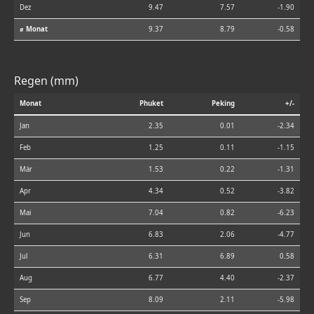
Dez
9.47
7.57
-1.90
⌀ Monat
9.37
8.79
-0.58
Regen (mm)
Monat
Phuket
Peking
+/-
Jan
2.35
0.01
-2.34
Feb
1.25
0.11
-1.15
Mär
1.53
0.22
-1.31
Apr
4.34
0.52
-3.82
Mai
7.04
0.82
-6.23
Jun
6.83
2.06
-4.77
Jul
6.31
6.89
0.58
Aug
6.77
4.40
-2.37
Sep
8.09
2.11
-5.98