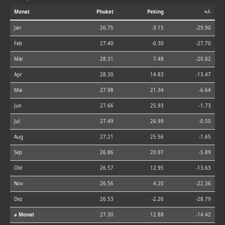
Monat
Phuket
Peking
+/-
Jan
26.75
-3.15
-29.90
Feb
27.40
-0.30
-27.70
Mär
28.31
7.48
-20.82
Apr
28.30
14.83
-13.47
Mai
27.98
21.34
-6.64
Jun
27.66
25.93
-1.73
Jul
27.49
26.99
-0.50
Aug
27.21
25.56
-1.65
Sep
26.86
20.97
-5.89
Okt
26.57
12.95
-13.63
Nov
26.56
4.20
-22.36
Dez
26.53
-2.26
-28.79
⌀ Monat
27.30
12.88
-14.42