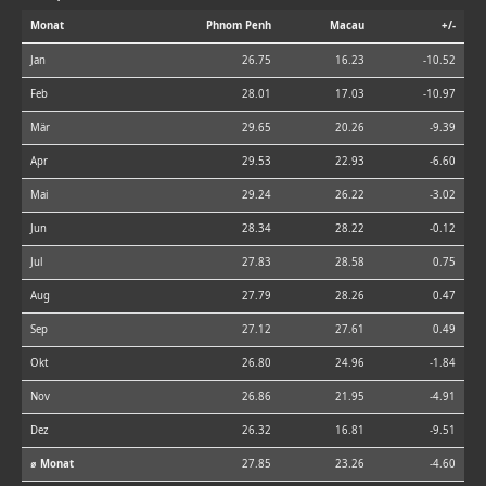
Monat
Phnom Penh
Macau
+/-
Jan
26.75
16.23
-10.52
Feb
28.01
17.03
-10.97
Mär
29.65
20.26
-9.39
Apr
29.53
22.93
-6.60
Mai
29.24
26.22
-3.02
Jun
28.34
28.22
-0.12
Jul
27.83
28.58
0.75
Aug
27.79
28.26
0.47
Sep
27.12
27.61
0.49
Okt
26.80
24.96
-1.84
Nov
26.86
21.95
-4.91
Dez
26.32
16.81
-9.51
⌀ Monat
27.85
23.26
-4.60