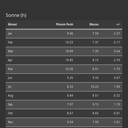
Sonne (h)
Monat
Phnom Penh
Macau
+/-
Jan
9.96
7.59
-2.37
Feb
10.53
7.37
-3.17
Mär
10.99
7.35
-3.64
Apr
10.85
8.15
-2.70
Mai
10.26
8.51
-1.75
Jun
9.26
9.33
0.07
Jul
8.33
10.23
1.90
Aug
8.84
8.51
-0.32
Sep
7.97
9.15
1.19
Okt
8.67
8.65
-0.01
Nov
9.54
7.93
-1.61