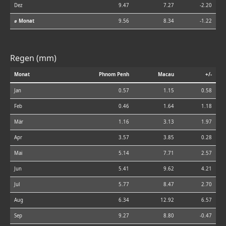
Dez
9.47
7.27
-2.20
⌀ Monat
9.56
8.34
-1.22
Regen (mm)
Monat
Phnom Penh
Macau
+/-
Jan
0.57
1.15
0.58
Feb
0.46
1.64
1.18
Mär
1.16
3.13
1.97
Apr
3.57
3.85
0.28
Mai
5.14
7.71
2.57
Jun
5.41
9.62
4.21
Jul
5.77
8.47
2.70
Aug
6.34
12.92
6.57
Sep
9.27
8.80
-0.47