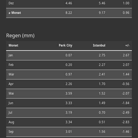
Dez
4.46
5.46
1.00
⌀ Monat
8.22
9.17
0.96
Regen (mm)
Monat
Park City
Istanbul
+/-
Jan
0.07
2.75
2.67
Feb
0.20
2.27
2.07
Mär
0.97
2.41
1.44
Apr
2.26
1.70
-0.56
Mai
3.59
1.52
-2.07
Jun
3.33
1.49
-1.84
Jul
3.19
0.70
-2.49
Aug
3.34
0.51
-2.83
Sep
3.01
1.56
-1.46