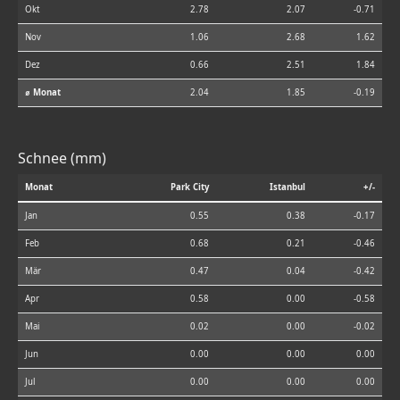
Okt
2.78
2.07
-0.71
Nov
1.06
2.68
1.62
Dez
0.66
2.51
1.84
⌀ Monat
2.04
1.85
-0.19
Schnee (mm)
Monat
Park City
Istanbul
+/-
Jan
0.55
0.38
-0.17
Feb
0.68
0.21
-0.46
Mär
0.47
0.04
-0.42
Apr
0.58
0.00
-0.58
Mai
0.02
0.00
-0.02
Jun
0.00
0.00
0.00
Jul
0.00
0.00
0.00