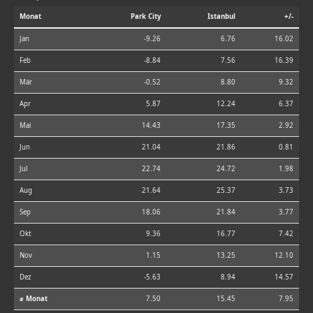
Monat
Park City
Istanbul
+/-
Jan
-9.26
6.76
16.02
Feb
-8.84
7.56
16.39
Mär
-0.52
8.80
9.32
Apr
5.87
12.24
6.37
Mai
14.43
17.35
2.92
Jun
21.04
21.86
0.81
Jul
22.74
24.72
1.98
Aug
21.64
25.37
3.73
Sep
18.06
21.84
3.77
Okt
9.36
16.77
7.42
Nov
1.15
13.25
12.10
Dez
-5.63
8.94
14.57
⌀ Monat
7.50
15.45
7.95