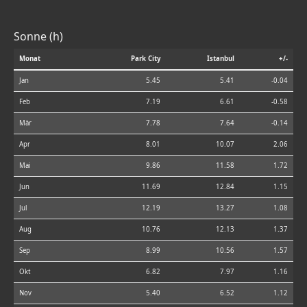
Sonne (h)
Monat
Park City
Istanbul
+/-
Jan
5.45
5.41
-0.04
Feb
7.19
6.61
-0.58
Mär
7.78
7.64
-0.14
Apr
8.01
10.07
2.06
Mai
9.86
11.58
1.72
Jun
11.69
12.84
1.15
Jul
12.19
13.27
1.08
Aug
10.76
12.13
1.37
Sep
8.99
10.56
1.57
Okt
6.82
7.97
1.16
Nov
5.40
6.52
1.12