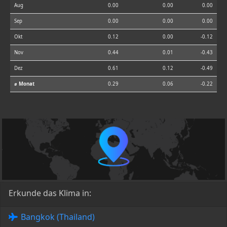
Aug
0.00
0.00
0.00
Sep
0.00
0.00
0.00
Okt
0.12
0.00
-0.12
Nov
0.44
0.01
-0.43
Dez
0.61
0.12
-0.49
⌀ Monat
0.29
0.06
-0.22
Erkunde das Klima in:
Bangkok (Thailand)