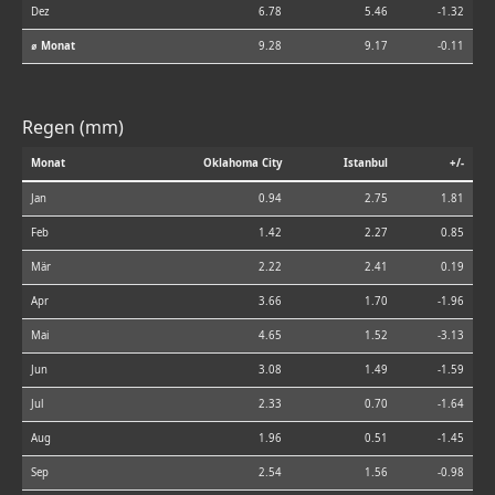
Dez
6.78
5.46
-1.32
⌀ Monat
9.28
9.17
-0.11
Regen (mm)
Monat
Oklahoma City
Istanbul
+/-
Jan
0.94
2.75
1.81
Feb
1.42
2.27
0.85
Mär
2.22
2.41
0.19
Apr
3.66
1.70
-1.96
Mai
4.65
1.52
-3.13
Jun
3.08
1.49
-1.59
Jul
2.33
0.70
-1.64
Aug
1.96
0.51
-1.45
Sep
2.54
1.56
-0.98