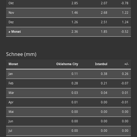
Okt
2.85
2.07
-0.78
Nov
1.46
2.68
1.22
Dez
1.26
2.51
1.24
⌀ Monat
2.36
1.85
-0.52
Schnee (mm)
Monat
Oklahoma City
Istanbul
+/-
Jan
0.11
0.38
0.26
Feb
0.28
0.21
-0.07
Mär
0.03
0.04
0.01
Apr
0.01
0.00
-0.01
Mai
0.00
0.00
0.00
Jun
0.00
0.00
0.00
Jul
0.00
0.00
0.00