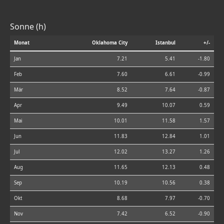
Sonne (h)
Monat
Oklahoma City
Istanbul
+/-
Jan
7.21
5.41
-1.80
Feb
7.60
6.61
-0.99
Mär
8.52
7.64
-0.87
Apr
9.49
10.07
0.59
Mai
10.01
11.58
1.57
Jun
11.83
12.84
1.01
Jul
12.02
13.27
1.26
Aug
11.65
12.13
0.48
Sep
10.19
10.56
0.38
Okt
8.68
7.97
-0.70
Nov
7.42
6.52
-0.90