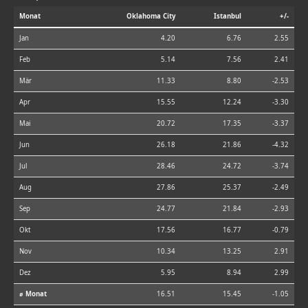
Monat
Oklahoma City
Istanbul
+/-
Jan
4.20
6.76
2.55
Feb
5.14
7.56
2.41
Mär
11.33
8.80
-2.53
Apr
15.55
12.24
-3.30
Mai
20.72
17.35
-3.37
Jun
26.18
21.86
-4.32
Jul
28.46
24.72
-3.74
Aug
27.86
25.37
-2.49
Sep
24.77
21.84
-2.93
Okt
17.56
16.77
-0.79
Nov
10.34
13.25
2.91
Dez
5.95
8.94
2.99
⌀ Monat
16.51
15.45
-1.05