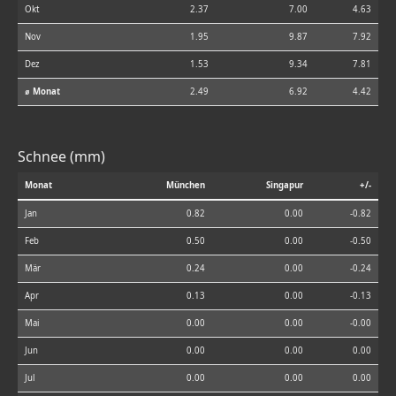
Okt
2.37
7.00
4.63
Nov
1.95
9.87
7.92
Dez
1.53
9.34
7.81
⌀ Monat
2.49
6.92
4.42
Schnee (mm)
Monat
München
Singapur
+/-
Jan
0.82
0.00
-0.82
Feb
0.50
0.00
-0.50
Mär
0.24
0.00
-0.24
Apr
0.13
0.00
-0.13
Mai
0.00
0.00
-0.00
Jun
0.00
0.00
0.00
Jul
0.00
0.00
0.00