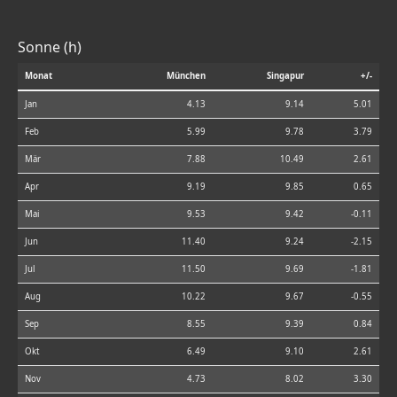
Sonne (h)
Monat
München
Singapur
+/-
Jan
4.13
9.14
5.01
Feb
5.99
9.78
3.79
Mär
7.88
10.49
2.61
Apr
9.19
9.85
0.65
Mai
9.53
9.42
-0.11
Jun
11.40
9.24
-2.15
Jul
11.50
9.69
-1.81
Aug
10.22
9.67
-0.55
Sep
8.55
9.39
0.84
Okt
6.49
9.10
2.61
Nov
4.73
8.02
3.30