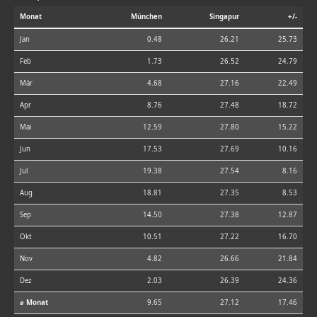
Monat
München
Singapur
+/-
Jan
0.48
26.21
25.73
Feb
1.73
26.52
24.79
Mär
4.68
27.16
22.49
Apr
8.76
27.48
18.72
Mai
12.59
27.80
15.22
Jun
17.53
27.69
10.16
Jul
19.38
27.54
8.16
Aug
18.81
27.35
8.53
Sep
14.50
27.38
12.87
Okt
10.51
27.22
16.70
Nov
4.82
26.66
21.84
Dez
2.03
26.39
24.36
⌀ Monat
9.65
27.12
17.46