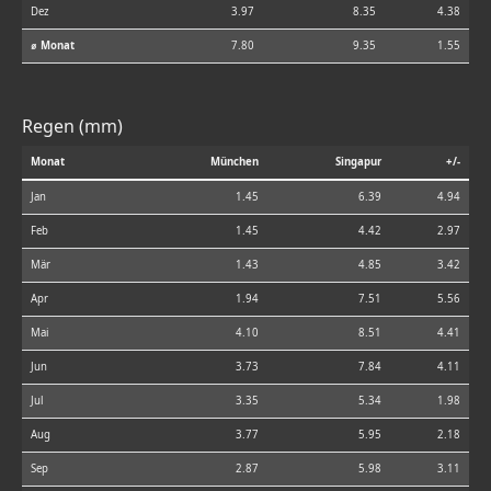
Dez
3.97
8.35
4.38
⌀ Monat
7.80
9.35
1.55
Regen (mm)
Monat
München
Singapur
+/-
Jan
1.45
6.39
4.94
Feb
1.45
4.42
2.97
Mär
1.43
4.85
3.42
Apr
1.94
7.51
5.56
Mai
4.10
8.51
4.41
Jun
3.73
7.84
4.11
Jul
3.35
5.34
1.98
Aug
3.77
5.95
2.18
Sep
2.87
5.98
3.11