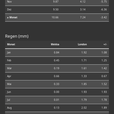
Nov
9.87
4.12
-5.75
Dez
9.50
3.14
-6.36
⌀ Monat
10.66
7.24
-3.42
Regen (mm)
Monat
Mekka
London
+/-
Jan
0.84
1.92
1.08
Feb
0.45
1.71
1.25
Mär
0.19
1.61
1.42
Apr
0.66
1.33
0.67
Mai
0.33
1.85
1.52
Jun
0.00
1.93
1.93
Jul
0.01
1.79
1.78
Aug
0.13
2.02
1.89