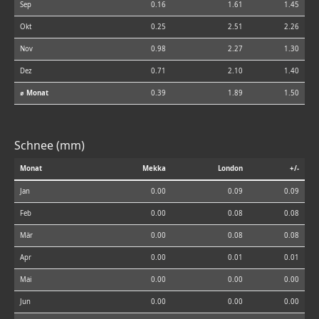
Sep
0.16
1.61
1.45
Okt
0.25
2.51
2.26
Nov
0.98
2.27
1.30
Dez
0.71
2.10
1.40
⌀ Monat
0.39
1.89
1.50
Schnee (mm)
Monat
Mekka
London
+/-
Jan
0.00
0.09
0.09
Feb
0.00
0.08
0.08
Mär
0.00
0.08
0.08
Apr
0.00
0.01
0.01
Mai
0.00
0.00
0.00
Jun
0.00
0.00
0.00