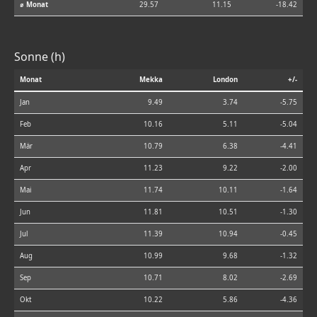
⌀ Monat
29.57
11.15
-18.42
Sonne (h)
Monat
Mekka
London
+/-
Jan
9.49
3.74
-5.75
Feb
10.16
5.11
-5.04
Mär
10.79
6.38
-4.41
Apr
11.23
9.22
-2.00
Mai
11.74
10.11
-1.64
Jun
11.81
10.51
-1.30
Jul
11.39
10.94
-0.45
Aug
10.99
9.68
-1.32
Sep
10.71
8.02
-2.69
Okt
10.22
5.86
-4.36