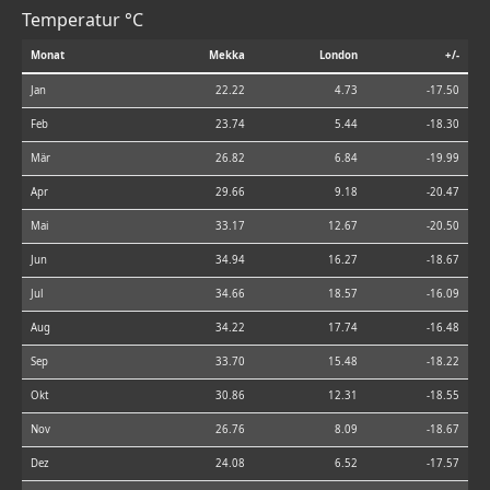
Temperatur °C
Monat
Mekka
London
+/-
Jan
22.22
4.73
-17.50
Feb
23.74
5.44
-18.30
Mär
26.82
6.84
-19.99
Apr
29.66
9.18
-20.47
Mai
33.17
12.67
-20.50
Jun
34.94
16.27
-18.67
Jul
34.66
18.57
-16.09
Aug
34.22
17.74
-16.48
Sep
33.70
15.48
-18.22
Okt
30.86
12.31
-18.55
Nov
26.76
8.09
-18.67
Dez
24.08
6.52
-17.57