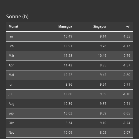
Sonne (h)
Monat
Managua
Singapur
+/-
Jan
10.49
9.14
-1.35
Feb
10.91
9.78
-1.13
Mär
11.28
10.49
-0.79
Apr
11.42
9.85
-1.57
Mai
10.22
9.42
-0.80
Jun
9.96
9.24
-0.71
Jul
10.80
9.69
-1.10
Aug
10.39
9.67
-0.71
Sep
10.03
9.39
-0.65
Okt
9.34
9.10
-0.24
Nov
10.09
8.02
-2.07