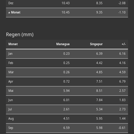
Dez
10.43
8.35
-2.08
⌀ Monat
10.45
9.35
-1.10
Regen (mm)
Monat
Managua
Singapur
+/-
Jan
0.23
6.39
6.16
Feb
0.25
4.42
4.16
Mär
0.26
4.85
4.59
Apr
0.72
7.51
6.79
Mai
5.94
8.51
2.57
Jun
6.01
7.84
1.83
Jul
2.61
5.34
2.73
Aug
4.51
5.95
1.44
Sep
6.59
5.98
-0.61