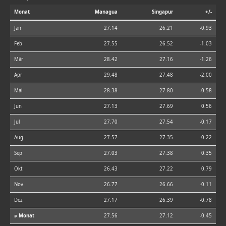
Monat
Managua
Singapur
+/-
Jan
27.14
26.21
-0.93
Feb
27.55
26.52
-1.03
Mär
28.42
27.16
-1.26
Apr
29.48
27.48
-2.00
Mai
28.38
27.80
-0.58
Jun
27.13
27.69
0.56
Jul
27.70
27.54
-0.17
Aug
27.57
27.35
-0.22
Sep
27.03
27.38
0.35
Okt
26.43
27.22
0.79
Nov
26.77
26.66
-0.11
Dez
27.17
26.39
-0.78
⌀ Monat
27.56
27.12
-0.45