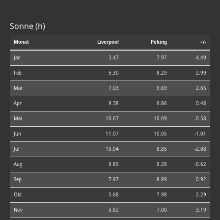
Sonne (h)
Monat
Liverpool
Peking
+/-
Jan
3.47
7.97
4.49
Feb
5.30
8.29
2.99
Mär
7.03
9.69
2.65
Apr
9.38
9.86
0.48
Mai
10.67
10.09
-0.58
Jun
11.07
10.05
-1.01
Jul
10.94
8.85
-2.08
Aug
9.89
9.28
-0.62
Sep
7.97
8.89
0.92
Okt
5.68
7.98
2.29
Nov
3.82
7.00
3.19