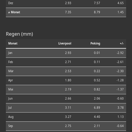
Dez
2.93
7.57
4.65
⌀ Monat
7.35
8.79
1.45
Regen (mm)
Monat
Liverpool
Peking
+/-
Jan
2.93
0.01
-2.92
Feb
2.71
0.11
-2.61
Mär
2.53
0.22
-2.30
Apr
1.80
0.52
-1.28
Mai
2.19
0.82
-1.37
Jun
2.66
2.06
-0.60
Jul
3.11
6.89
3.78
Aug
3.27
4.40
1.13
Sep
2.75
2.11
-0.64