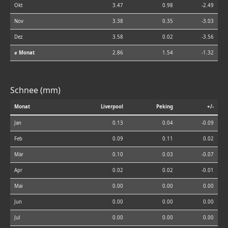
Okt
3.47
0.98
-2.49
Nov
3.38
0.35
-3.03
Dez
3.58
0.02
-3.56
⌀ Monat
2.86
1.54
-1.32
Schnee (mm)
Monat
Liverpool
Peking
+/-
Jan
0.13
0.04
-0.09
Feb
0.09
0.11
0.02
Mär
0.10
0.03
-0.07
Apr
0.02
0.02
-0.01
Mai
0.00
0.00
0.00
Jun
0.00
0.00
0.00
Jul
0.00
0.00
0.00