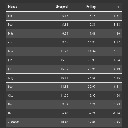
Monat
Liverpool
Peking
+/-
Jan
5.16
-3.15
-8.31
Feb
5.38
-0.30
-5.68
Mär
6.29
7.48
1.20
Apr
8.46
14.83
6.37
Mai
11.72
21.34
9.61
Jun
15.00
25.93
10.94
Jul
16.59
26.99
10.40
Aug
16.11
25.56
9.45
Sep
14.36
20.97
6.61
Okt
11.60
12.95
1.34
Nov
8.02
4.20
-3.83
Dez
6.48
-2.26
-8.74
⌀ Monat
10.43
12.88
2.45