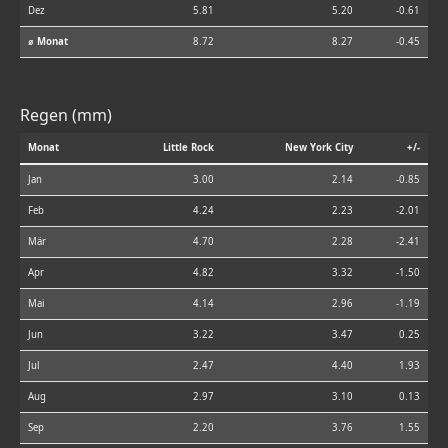
Dez
5.81
5.20
-0.61
⌀ Monat
8.72
8.27
-0.45
Regen (mm)
Monat
Little Rock
New York City
+/-
Jan
3.00
2.14
-0.85
Feb
4.24
2.23
-2.01
Mär
4.70
2.28
-2.41
Apr
4.82
3.32
-1.50
Mai
4.14
2.96
-1.19
Jun
3.22
3.47
0.25
Jul
2.47
4.40
1.93
Aug
2.97
3.10
0.13
Sep
2.20
3.76
1.55