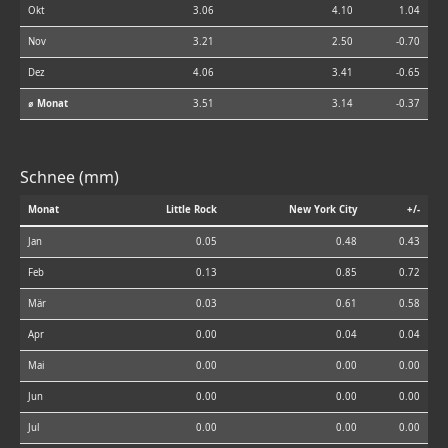
Okt
3.06
4.10
1.04
Nov
3.21
2.50
-0.70
Dez
4.06
3.41
-0.65
⌀ Monat
3.51
3.14
-0.37
Schnee (mm)
Monat
Little Rock
New York City
+/-
Jan
0.05
0.48
0.43
Feb
0.13
0.85
0.72
Mär
0.03
0.61
0.58
Apr
0.00
0.04
0.04
Mai
0.00
0.00
0.00
Jun
0.00
0.00
0.00
Jul
0.00
0.00
0.00