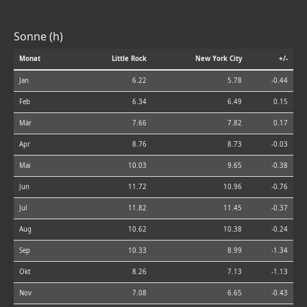
Sonne (h)
Monat
Little Rock
New York City
+/-
Jan
6.22
5.78
-0.44
Feb
6.34
6.49
0.15
Mär
7.66
7.82
0.17
Apr
8.76
8.73
-0.03
Mai
10.03
9.65
-0.38
Jun
11.72
10.96
-0.76
Jul
11.82
11.45
-0.37
Aug
10.62
10.38
-0.24
Sep
10.33
8.99
-1.34
Okt
8.26
7.13
-1.13
Nov
7.08
6.65
-0.43