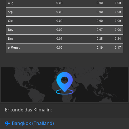
Aug
0.00
0.00
0.00
Sep
0.00
0.00
0.00
Okt
0.00
0.00
0.00
Nov
0.02
0.07
0.06
Dez
0.01
0.25
0.24
⌀ Monat
0.02
0.19
0.17
Erkunde das Klima in:
Bangkok (Thailand)