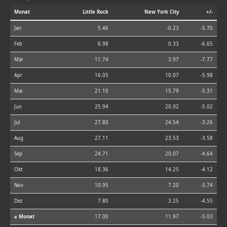
Monat
Little Rock
New York City
+/-
Jan
5.46
-0.23
-5.70
Feb
6.98
0.33
-6.65
Mär
11.74
3.97
-7.77
Apr
16.05
10.07
-5.98
Mai
21.10
15.79
-5.31
Jun
25.94
20.92
-5.02
Jul
27.80
24.54
-3.26
Aug
27.11
23.53
-3.58
Sep
24.71
20.07
-4.64
Okt
18.36
14.25
-4.12
Nov
10.95
7.20
-3.74
Dez
7.80
3.25
-4.55
⌀ Monat
17.00
11.97
-5.03