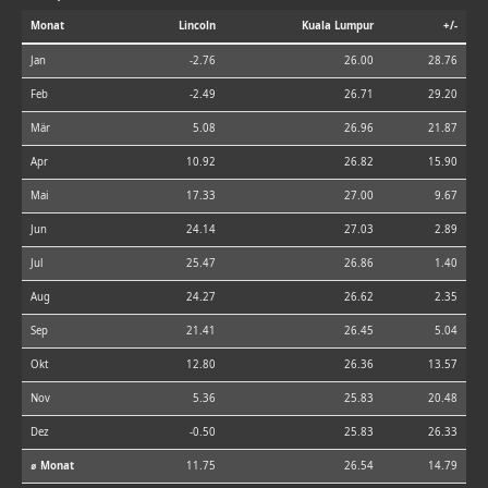
Monat
Lincoln
Kuala Lumpur
+/-
Jan
-2.76
26.00
28.76
Feb
-2.49
26.71
29.20
Mär
5.08
26.96
21.87
Apr
10.92
26.82
15.90
Mai
17.33
27.00
9.67
Jun
24.14
27.03
2.89
Jul
25.47
26.86
1.40
Aug
24.27
26.62
2.35
Sep
21.41
26.45
5.04
Okt
12.80
26.36
13.57
Nov
5.36
25.83
20.48
Dez
-0.50
25.83
26.33
⌀ Monat
11.75
26.54
14.79