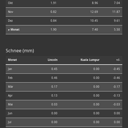
Okt
1.91
8.96
7.04
Nov
0.82
12.69
11.87
Dez
0.84
10.45
9.61
⌀ Monat
1.90
7.40
5.50
Schnee (mm)
Monat
Lincoln
Kuala Lumpur
+/-
Jan
0.45
0.00
-0.45
Feb
0.46
0.00
-0.46
Mär
0.17
0.00
-0.17
Apr
0.13
0.00
-0.13
Mai
0.03
0.00
-0.03
Jun
0.00
0.00
0.00
Jul
0.00
0.00
0.00