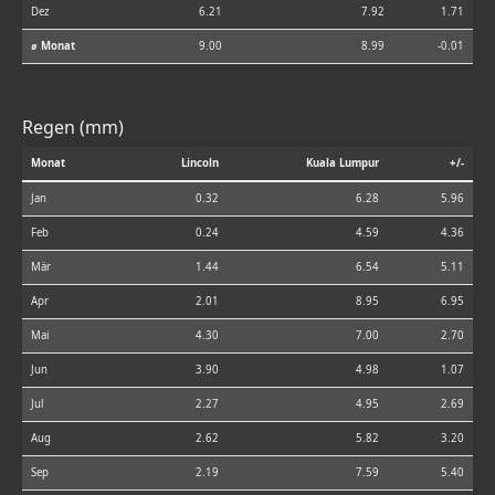
Dez
6.21
7.92
1.71
⌀ Monat
9.00
8.99
-0.01
Regen (mm)
Monat
Lincoln
Kuala Lumpur
+/-
Jan
0.32
6.28
5.96
Feb
0.24
4.59
4.36
Mär
1.44
6.54
5.11
Apr
2.01
8.95
6.95
Mai
4.30
7.00
2.70
Jun
3.90
4.98
1.07
Jul
2.27
4.95
2.69
Aug
2.62
5.82
3.20
Sep
2.19
7.59
5.40