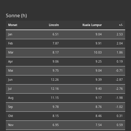
Sonne (h)
Monat
Lincoln
Kuala Lumpur
+/-
Jan
6.51
9.04
2.53
Feb
7.87
9.91
2.04
Mär
8.17
10.03
1.86
Apr
9.06
9.25
0.19
Mai
9.75
9.04
-0.71
Jun
12.26
9.39
-2.87
Jul
12.16
9.40
-2.76
Aug
11.15
9.17
-1.98
Sep
9.78
8.76
-1.02
Okt
8.15
8.46
0.31
Nov
6.95
7.54
0.59