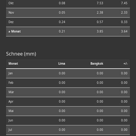
Okt
0.08
7.53
7.45
Nov
0.05
2.38
2.33
Dez
0.24
0.57
0.33
⌀ Monat
0.21
3.85
3.64
Schnee (mm)
Monat
Lima
Bangkok
+/-
Jan
0.00
0.00
0.00
Feb
0.00
0.00
0.00
Mär
0.00
0.00
0.00
Apr
0.00
0.00
0.00
Mai
0.00
0.00
0.00
Jun
0.00
0.00
0.00
Jul
0.00
0.00
0.00