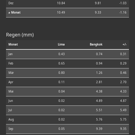
Dez
10.84
9.81
-1.03
⌀ Monat
10.49
9.33
-1.16
Regen (mm)
Monat
Lima
Bangkok
+/-
Jan
0.43
0.74
0.31
Feb
0.65
0.94
0.29
Mär
0.80
1.26
0.46
Apr
0.11
2.81
2.70
Mai
0.04
4.38
4.33
Jun
0.02
4.89
4.87
Jul
0.02
5.51
5.49
Aug
0.02
5.76
5.75
Sep
0.05
9.39
9.35