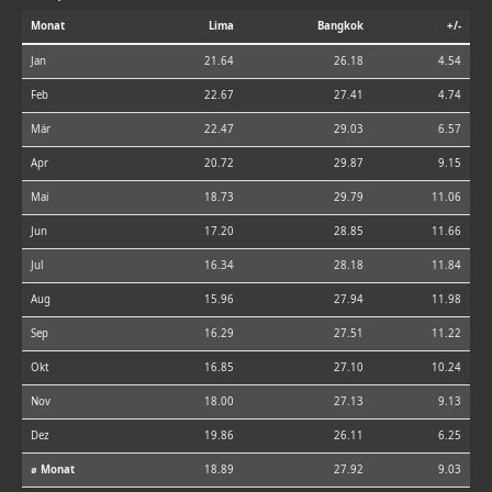
Monat
Lima
Bangkok
+/-
Jan
21.64
26.18
4.54
Feb
22.67
27.41
4.74
Mär
22.47
29.03
6.57
Apr
20.72
29.87
9.15
Mai
18.73
29.79
11.06
Jun
17.20
28.85
11.66
Jul
16.34
28.18
11.84
Aug
15.96
27.94
11.98
Sep
16.29
27.51
11.22
Okt
16.85
27.10
10.24
Nov
18.00
27.13
9.13
Dez
19.86
26.11
6.25
⌀ Monat
18.89
27.92
9.03