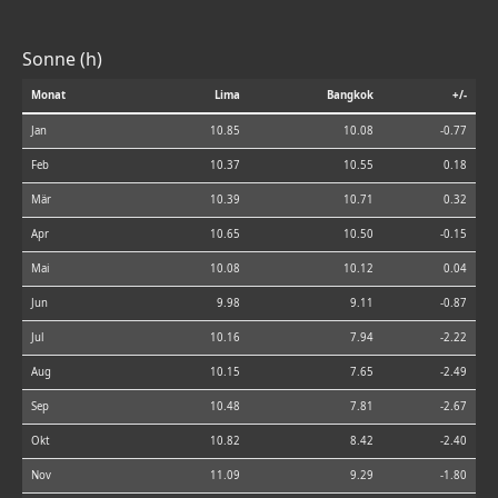
Sonne (h)
Monat
Lima
Bangkok
+/-
Jan
10.85
10.08
-0.77
Feb
10.37
10.55
0.18
Mär
10.39
10.71
0.32
Apr
10.65
10.50
-0.15
Mai
10.08
10.12
0.04
Jun
9.98
9.11
-0.87
Jul
10.16
7.94
-2.22
Aug
10.15
7.65
-2.49
Sep
10.48
7.81
-2.67
Okt
10.82
8.42
-2.40
Nov
11.09
9.29
-1.80