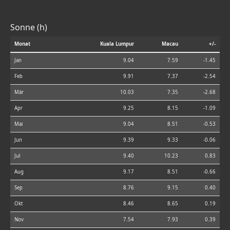
Sonne (h)
Monat
Kuala Lumpur
Macau
+/-
Jan
9.04
7.59
-1.45
Feb
9.91
7.37
-2.54
Mär
10.03
7.35
-2.68
Apr
9.25
8.15
-1.09
Mai
9.04
8.51
-0.53
Jun
9.39
9.33
-0.06
Jul
9.40
10.23
0.83
Aug
9.17
8.51
-0.66
Sep
8.76
9.15
0.40
Okt
8.46
8.65
0.19
Nov
7.54
7.93
0.39