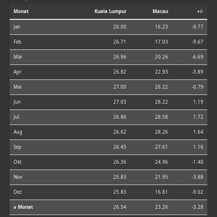
Monat
Kuala Lumpur
Macau
+/-
Jan
26.00
16.23
-9.77
Feb
26.71
17.03
-9.67
Mär
26.96
20.26
-6.69
Apr
26.82
22.93
-3.89
Mai
27.00
26.22
-0.79
Jun
27.03
28.22
1.19
Jul
26.86
28.58
1.72
Aug
26.62
28.26
1.64
Sep
26.45
27.61
1.16
Okt
26.36
24.96
-1.40
Nov
25.83
21.95
-3.88
Dez
25.83
16.81
-9.02
⌀ Monat
26.54
23.26
-3.28