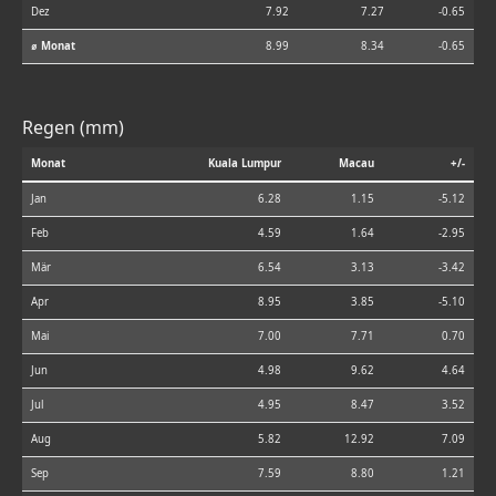
Dez
7.92
7.27
-0.65
⌀ Monat
8.99
8.34
-0.65
Regen (mm)
Monat
Kuala Lumpur
Macau
+/-
Jan
6.28
1.15
-5.12
Feb
4.59
1.64
-2.95
Mär
6.54
3.13
-3.42
Apr
8.95
3.85
-5.10
Mai
7.00
7.71
0.70
Jun
4.98
9.62
4.64
Jul
4.95
8.47
3.52
Aug
5.82
12.92
7.09
Sep
7.59
8.80
1.21