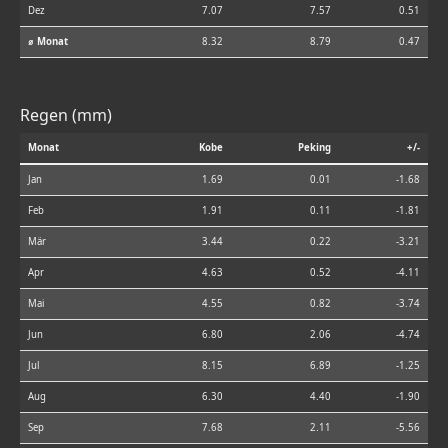
Dez
7.07
7.57
0.51
⌀ Monat
8.32
8.79
0.47
Regen (mm)
Monat
Kobe
Peking
+/-
Jan
1.69
0.01
-1.68
Feb
1.91
0.11
-1.81
Mär
3.44
0.22
-3.21
Apr
4.63
0.52
-4.11
Mai
4.55
0.82
-3.74
Jun
6.80
2.06
-4.74
Jul
8.15
6.89
-1.25
Aug
6.30
4.40
-1.90
Sep
7.68
2.11
-5.56