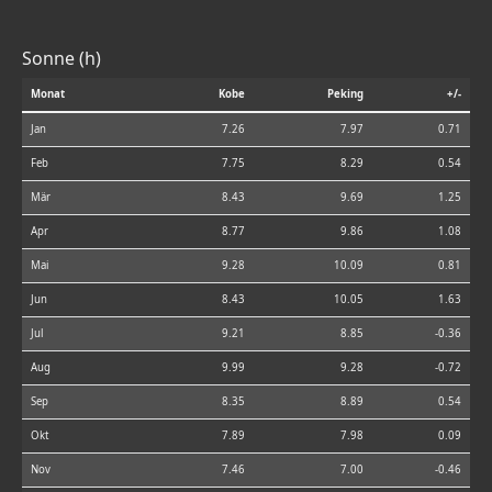
Sonne (h)
Monat
Kobe
Peking
+/-
Jan
7.26
7.97
0.71
Feb
7.75
8.29
0.54
Mär
8.43
9.69
1.25
Apr
8.77
9.86
1.08
Mai
9.28
10.09
0.81
Jun
8.43
10.05
1.63
Jul
9.21
8.85
-0.36
Aug
9.99
9.28
-0.72
Sep
8.35
8.89
0.54
Okt
7.89
7.98
0.09
Nov
7.46
7.00
-0.46