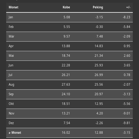
Monat
Kobe
Peking
+/-
Jan
5.08
-3.15
-8.23
Feb
5.55
-0.30
-5.84
Mär
9.57
7.48
-2.09
Apr
13.88
14.83
0.95
Mai
18.74
21.34
2.60
Jun
22.28
25.93
3.65
Jul
26.21
26.99
0.78
Aug
27.63
25.56
-2.07
Sep
24.10
20.97
-3.13
Okt
18.51
12.95
-5.56
Nov
13.21
4.20
-9.01
Dez
7.54
-2.26
-9.81
⌀ Monat
16.02
12.88
-3.15