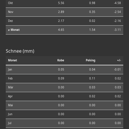
Okt
5.56
0.98
-4.58
Nov
2.89
0.35
-2.54
Dez
2.17
0.02
-2.16
⌀ Monat
4.65
1.54
-3.11
Schnee (mm)
Monat
Kobe
Peking
+/-
Jan
0.05
0.04
-0.01
Feb
0.09
0.11
0.02
Mär
0.00
0.03
0.03
Apr
0.00
0.02
0.02
Mai
0.00
0.00
0.00
Jun
0.00
0.00
0.00
Jul
0.00
0.00
0.00